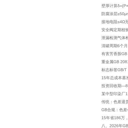
壁厚计算
δ=(P
防腐涂层
≥50
接地电阻
≤4Ω
无
安全阀
定期校
泄漏检测
气体
清罐周期
6个月
有害芳香胺
GB
重金属
GB 20
标志标签
GB/T
15年总成本
基
投资回收期
—
某中型印染厂1
传统：色差退货1
GB合规：色差<1
15年省186
八、2026年