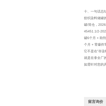
十、一句话总
纺织染料储罐的"G
罐/筒仓，2026
45451.1/2
罐6个月 + 助
个月 + 零爆
它不是在"存染
就是在拿全厂的
如需针对您的具
留言询价