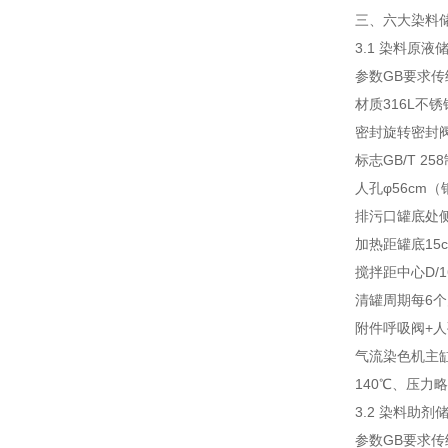
三、六大染料
3.1 染料原液储
参数
GB要求
传
材质
316L不锈
密封
旋转密封
标志
GB/T 
人孔
φ56cm
排污口
罐底处
加热
距罐底15c
搅拌
距中心D/
清罐周期
每6个
附件
呼吸阀+人
气流染色机主缸
140℃、压力
3.2 染料助剂储
参数
GB要求
传