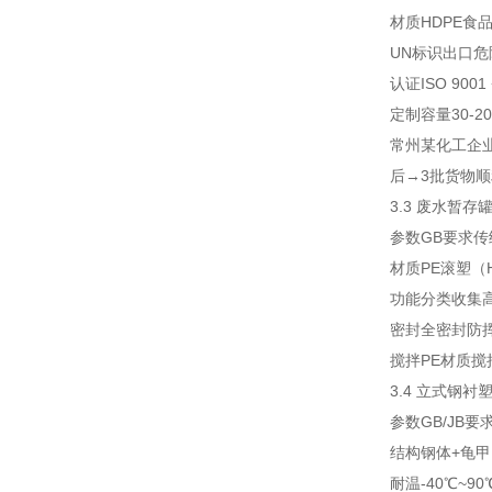
材质
HDPE食品级
UN标识
出口危
认证
ISO 900
定制
容量30-
常州某化工企业
后→3批货物
3.3 废水暂存
参数
GB要求
传
材质
PE滚塑（H
功能
分类收集
密封
全密封防
搅拌
PE材质
3.4 立式钢衬塑
参数
GB/JB要
结构
钢体+龟甲
耐温
-40℃~9