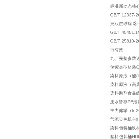
标准
新动态
核
GB/T 1233
充双层球罐 ③
GB/T 45451
GB/T 258
行有效
九、完整参数
储罐类型
材质
染料原液（酸/
染料原液（高
染料助剂
食品级
废水暂存
PE滚
主力储罐（5-2
气流染色机主
染料包装桶
铁
塑料包装桶
HD