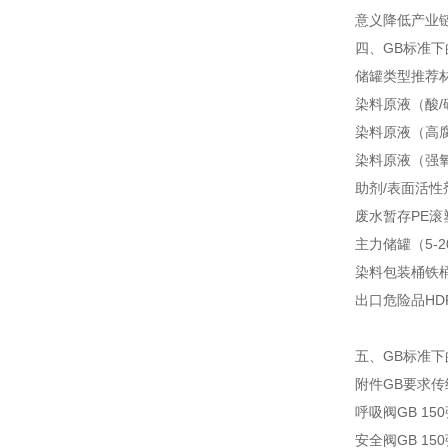
意义
降低产业
四、GB标准
储罐类型
推荐
染料原液（酸/
染料原液（高
染料原液（强
助剂/表面活性
废水暂存
PE滚
主力储罐（5-2
染料包装桶
铁
出口危险品
HD
五、GB标准下
附件
GB要求
传
呼吸阀
GB 1
安全阀
GB 1