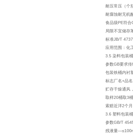
耐压
常压（个
耐腐蚀
耐无机酸
食品级
PE符合GB
局限
不宜储存
标准
JB/T 4737
应用范围：化工
3.5 染料包装桶
参数
GB要求
传
包装
铁桶内衬塑
标志
厂名+品名
贮存
干燥通风
取样
20桶取3
索赔
近洋2个
3.6 塑料包装桶
参数
GB/T 45
残液量
—
≤10