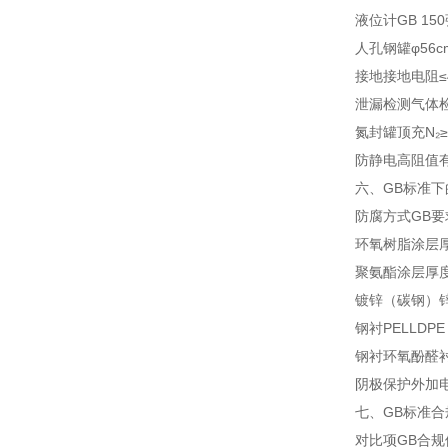
液位计
GB 1
人孔
钢罐φ56c
接地
接地电阻≤4
泄漏检测
气体
氮封
罐顶充N₂≥
防静电
高阻值
六、GB标准
防腐方式
GB要
环氧树脂涂层
聚氨酯涂层
厚度
镀锌（碳钢）
钢衬PE
LLDP
钢衬环氧酚醛
阴极保护
外加
七、GB标准合
对比项
GB合规