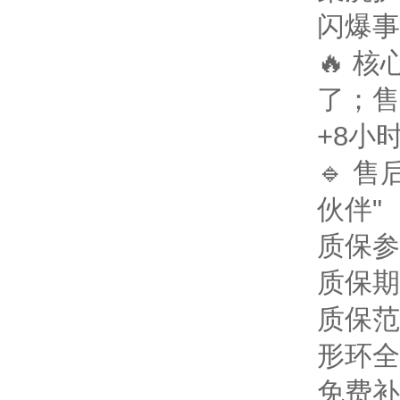
闪爆事
🔥 
了；售
+8小
🔹 
伙伴"
质保参
质保期
质保范
形环全
免费补