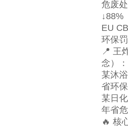
危废处
↓88%
EU C
环保罚
📍 
念）：
某沐浴
省环保
某日化
年省危
🔥 