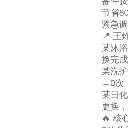
备件费
节省8
紧急调
📍 
某沐浴
换完成
某洗护
→0次
某日化
更换，
🔥 