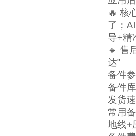
应用后
🔥 
了；A
导+精
🔹 
达"
备件参
备件库
发货速
常用备
地线+