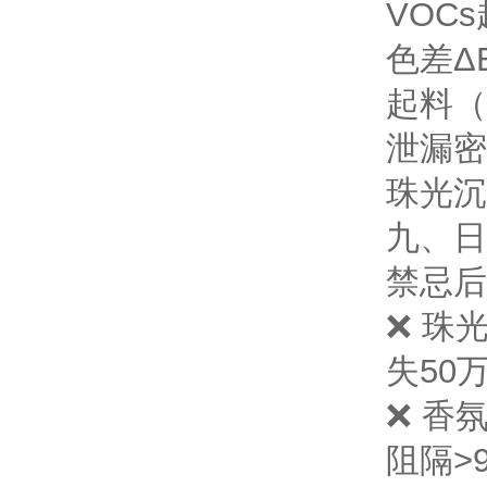
VOC
色差ΔE
起料（
泄漏
密
珠光沉
九、日
禁忌
后
❌ 珠
失50
❌ 香
阻隔>