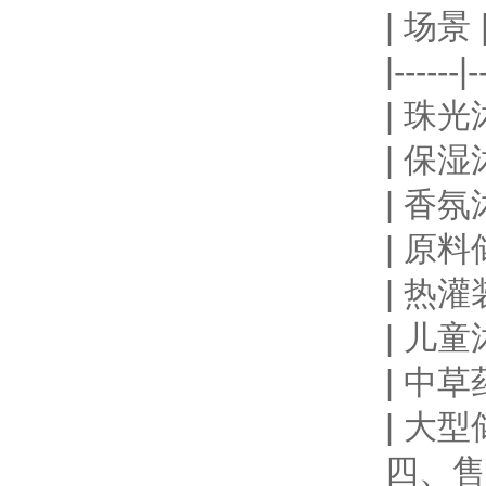
| 场景
|------|-
| 珠光沐
| 保湿沐
| 香氛沐
| 原料储
| 热灌装
| 儿童沐
| 中草
| 大型储
四、售