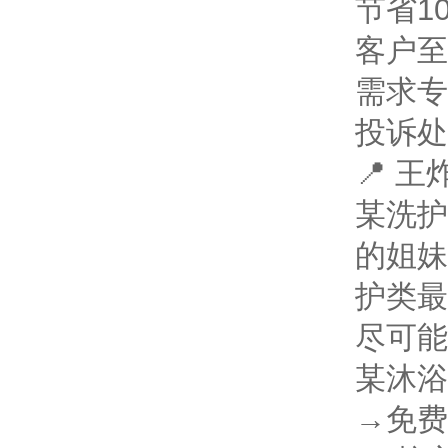
节省1
客户至
需求专
投诉处
📍 
某洗护
的姐妹
护类最
尽可能
某沐浴
→免费