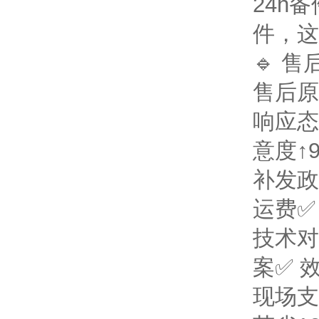
24h
件，这
🔹 
售后原
响应态
意度↑
补发政
运费
✅
技术对
案
✅ 
现场支