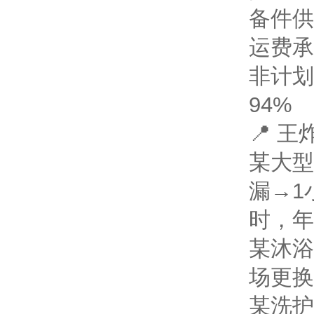
备件供
运费承
非计划
94%
📍 
某大型
漏→1
时，年
某沐浴
场更换
某洗护