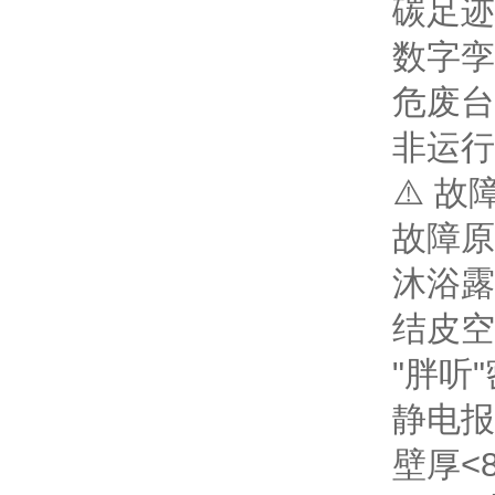
碳足迹
数字孪
危废台
非运行
⚠️ 
故障
原
沐浴露
结皮
空
"胖听"
静电报
壁厚<