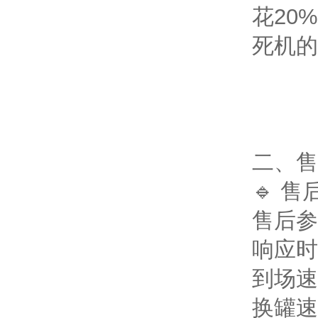
花20
死机的
二、售
🔹 
售后参
响应时
到场速
换罐速