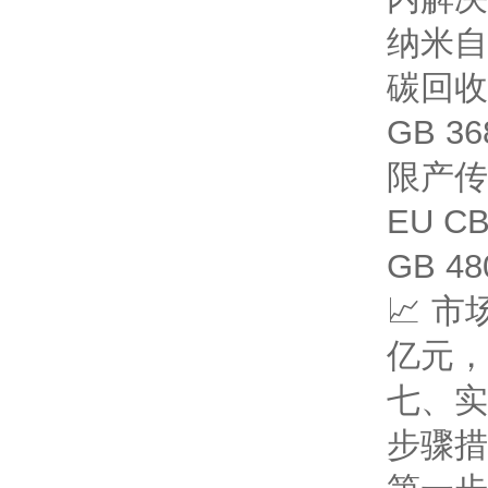
纳米自
碳回收
GB 3
限产
传
EU 
GB 4
📈 
亿元，
七、实
步骤
措