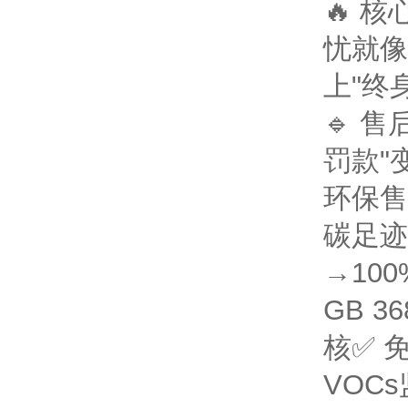
🔥 
忧就像
上"终
🔹 
罚款"
环保售
碳足迹
→100
GB 3
核
✅ 
VOC