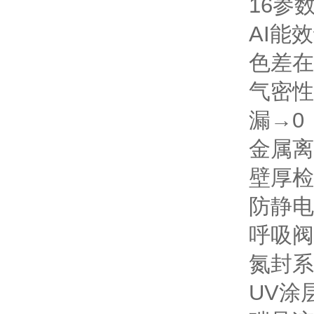
16参
AI能
色差在
气密性
漏→0
金属离
壁厚检
防静电
呼吸阀
氮封系
UV涂