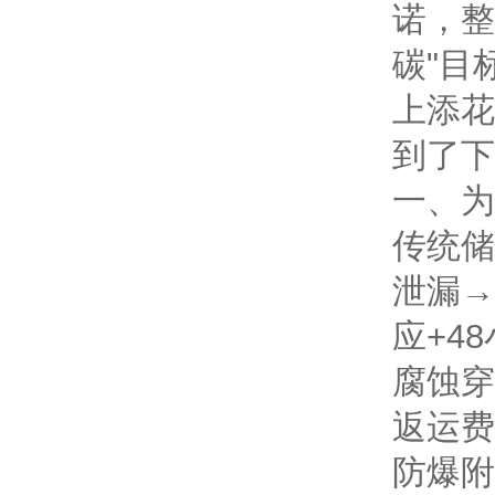
诺，整
碳"目
上添花
到了下
一、为
传统储
泄漏→
应+4
腐蚀穿
返运费
防爆附