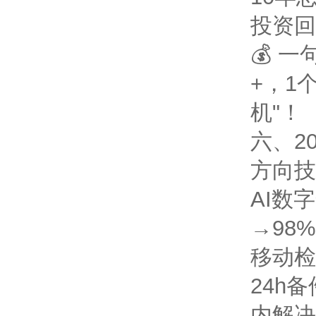
投资回
💰 
+，1
机"！
六、2
方向
技
AI数
→98%
移动检
24h
内解决