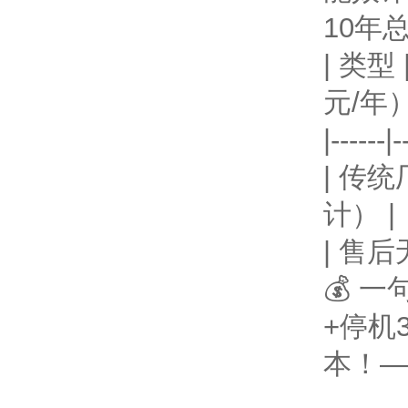
10年
| 类型
元/年）
|------|-
| 传统
计） |
| 售后无
💰 
+停机
本！—