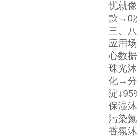
忧就像
款→0
三、八
应用场
心数据
珠光沐
化→分
淀↓95
保湿沐
污染
氮
香氛沐