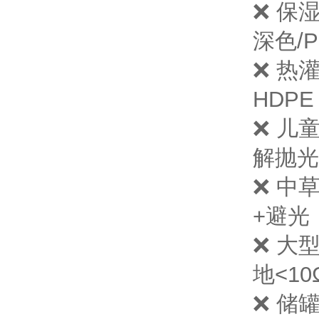
❌ 保
深色/
❌ 热
HDP
❌ 儿
解抛光
❌ 中
+避光
❌ 大
地<1
❌ 储罐