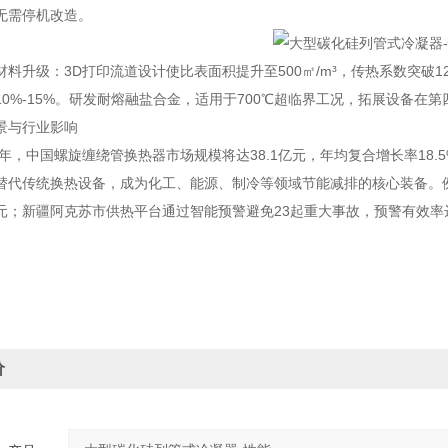
无需停机改造。
料升级：3D打印流道设计使比表面积提升至500㎡/m³，传热系数突破12
10%-15%。研发耐熔融盐合金，适用于700℃超临界工况，拓展设备在
景与行业影响
26年，中国螺旋缠绕管换热器市场规模将达38.1亿元，年均复合增长率1
替代传统换热设备，成为化工、能源、制冷等领域节能减排的核心装备。例
元；新疆阿克苏市供热平台通过智能预警避免23起重大事故，预警有效率达9
价