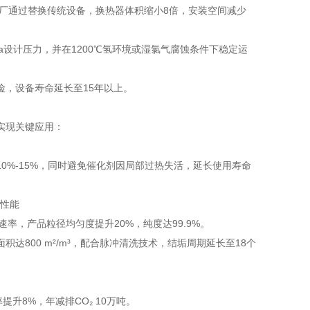
某化工厂通过替换传统设备，换热器体积缩小8倍，安装空间减少
MPa设计压力，并在1200℃氢环境或湿氯气腐蚀条件下稳定运
，设备寿命延长至15年以上。
实现关键应用：
0%-15%，同时避免催化剂因局部过热失活，延长使用寿命
率，产品粒径均匀度提升20%，纯度达99.9%。
800 m²/m³，配合脉冲清洗技术，结垢周期延长至18个
升8%，年减排CO₂ 10万吨。