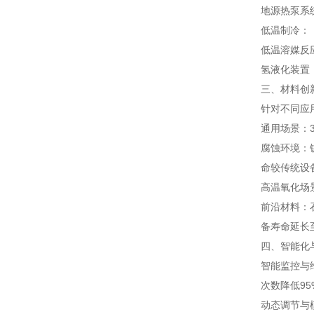
地源热泵系
低温制冷：
低温溶媒反
氢液化装置
三、材料创
针对不同应
通用场景：3
腐蚀环境：
命较传统设
高温氧化场景
前沿材料：石
备寿命延长
四、智能化
智能监控与
次数降低95
动态调节与