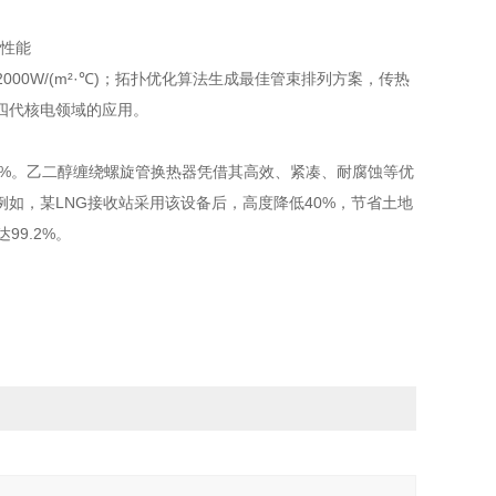
000W/(m²·℃)；拓扑优化算法生成最佳管束排列方案，传热
第四代核电领域的应用。
8.5%。乙二醇缠绕螺旋管换热器凭借其高效、紧凑、耐腐蚀等优
如，某LNG接收站采用该设备后，高度降低40%，节省土地
9.2%。