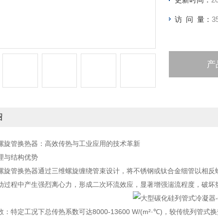
访 问 量：
3
产
绍
螺旋管换热器：高效传热与工业应用的技术革新
理与结构优势
螺旋管换热器通过三维螺旋缠绕管束设计，将不锈钢或钛合金细管以相反
动过程中产生强烈离心力，形成二次环流效应，显著增强湍流程度，破坏
：特定工况下总传热系数可达8000-13600 W/(m²·℃)，较传统列管式换热器