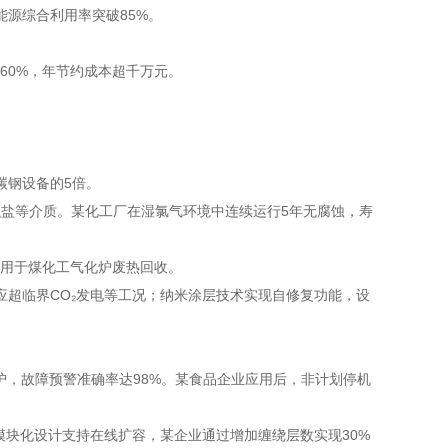
源综合利用率突破85%。
少60%，年节约成本超千万元。
是碳钢设备的5倍。
熔融盐等介质。某化工厂在湿氯气环境中连续运行5年无腐蚀，寿
倍，适用于煤化工气化炉废热回收。
，适应超临界CO₂发电等工况；纳米涂层技术实现自修复功能，设
护，故障预警准确率达98%。某食品企业应用后，非计划停机
；模块化设计支持在线扩容，某企业通过增加缠绕层数实现30%