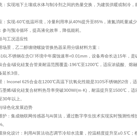
统：实现地下土壤或水体与制冷剂之间的热量交换，为建筑供暖或制冷，能
应：实现-60℃低温环境，冷量利用率从40%提升至85%，液氮消耗量减
：参与预冷循环，提高液化效率，降低能耗。
新与工况适应性
用场景，乙二醇缠绕螺旋管换热器采用分级材料方案：
16L不锈钢在含Cl⁻环境中年腐蚀速率<0.01mm，设备寿命长达15年，
钛合金/碳化硅复合管束耐温范围覆盖-196℃至1200℃，适应浓硫酸、
备延长3倍。
：Inconel 625合金在1200℃高温下抗氧化性能是310S不锈钢的2
墨烯/碳化硅复合材料热导率突破300W/(m·K)，耐温提升至1500℃
至30年以上。
与绿色化发展趋势
维护：集成物联网传感器与AI算法，通过数字孪生技术实现实时预测性维
%。
模块化设计：利用AI算法动态调节冷却水流量，控温精度提升至±0.5℃