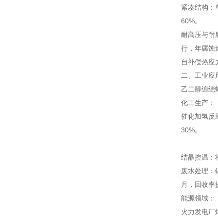
紧凑结构：单
60%。
耐高压与耐腐
行，年腐蚀速
自补偿热应
二、工业应
乙二醇缠绕
化工生产：
催化加氢反
30%。
结晶控温：
废水处理：
月，回收率
能源领域：
火力发电厂烟