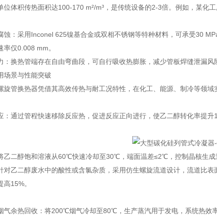
位体积传热面积达100-170 m²/m³，是传统设备的2-3倍。例如，
蚀：采用Inconel 625镍基合金或双相不锈钢等特种材料，可承受30 
率仅0.008 mm。
力：换热管端存在自由弯曲段，可自行吸收热膨胀，减少管板焊缝泄漏风险
用场景与性能突破
螺旋管换热器凭借其高效传热与耐工况特性，在化工、能源、制冷等领域
应：通过管程快速移除反应热，促进反应正向进行，使乙二醇转化率提升1
将乙二醇饱和溶液从60℃快速冷却至30℃，端面温差≤2℃，控制晶核生成速
针对乙二醇废水中的酸性或含氯杂质，采用仿生螺旋流道设计，流道比表面积达
提高15%。
气余热回收：将200℃烟气冷却至80℃，生产蒸汽用于发电，系统热效率提