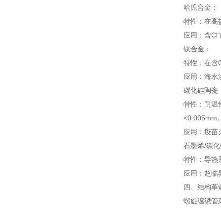
哈氏合金：
特性：在高盐
应用：含C
钛合金：
特性：在含C
应用：海水
碳化硅陶瓷
特性：耐温
<0.005mm
应用：疫苗
石墨烯/碳
特性：导热系
应用：超临
四、结构革
螺旋缠绕管