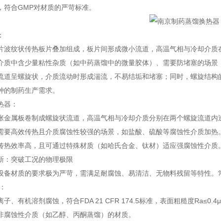
，符合GMP对材质的严苛标准。
：
片波纹状传热板片叠加组成，板片间形成微小流道，高温气相与冷却介质
介质中含少量粘性杂质（如中药蒸馏中的微量胶体）、需要防堵塞的场景
流道呈螺旋状，介质流动时形成湍流，不易结垢和堵塞；同时，螺旋结构
种的制药生产需求。
热器：
张金属板卷制成螺旋状流道，高温气相与冷却介质分别在两个螺旋流道内
需要高效传热且介质腐蚀性较强的场景，如盐酸、硫酸等腐蚀性介质加热
传热效率高，且可通过特殊材质（如哈氏合金、钛材）适应强腐蚀性介质
新：突破工况的物理极限
设备材质的要求极为严苛，需满足耐腐蚀、易清洁、无物料残留等特性。
钢：
子、有机溶剂腐蚀，符合FDA 21 CFR 174.5标准，表面粗糙度Ra≤0
非腐蚀性介质（如乙醇、丙酮蒸馏）的材质。