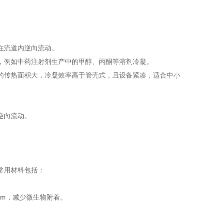
在流道内逆向流动。
，例如中药注射剂生产中的甲醇、丙酮等溶剂冷凝。
的传热面积大，冷凝效率高于管壳式，且设备紧凑，适合中小
逆向流动。
。
。
常用材料包括：
.4μm，减少微生物附着。