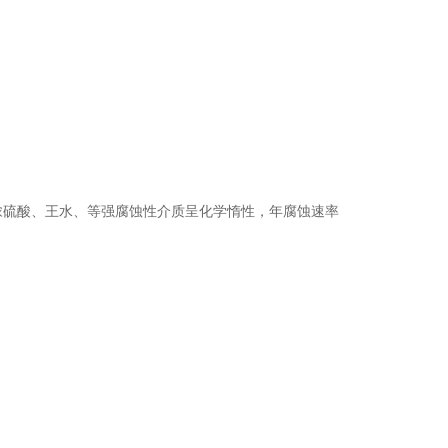
；对浓硫酸、王水、等强腐蚀性介质呈化学惰性，年腐蚀速率