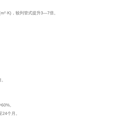
m²·K)，较列管式提升3—7倍。
倍。
60%。
24个月。