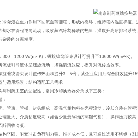
。
：冷凝液在重力作用下回流至蒸馏塔，形成内循环，维持塔内温度梯度。
冷却水在管程逆向流动，吸收蒸汽冷凝释放的热量，温度升高后排出系统
与杂质的分离精度。
00—1200 W/(m²·K)，螺旋缠绕管束设计可提升至13600 W/(m²·K)。
折流板引导流体呈螺旋流动，增强湍流效应，提升对流传热效率。
螺旋缠绕管束设计使传热面积提升3—5倍，某企业应用后综合能效提升1
型与适用场景：结构适配工艺需求
构与制药工艺的适配性，常用冷却换热器分为以下三类：
器：
壳、管束、管板、封头组成，高温气相物料在壳程流动，冷却介质在管程
处理量大、介质粘度较高（如含少量悬浮物的蒸馏气相）、操作压力较高（≤
乙醇回收冷凝。
结构坚固、耐受冲击负荷能力强、维护成本低，且可通过选用不锈钢（31