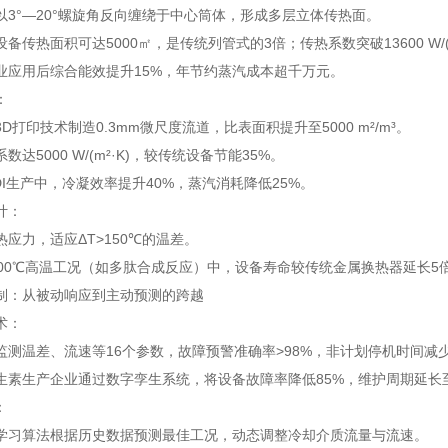
以3°—20°螺旋角反向缠绕于中心筒体，形成多层立体传热面。
备传热面积可达5000㎡，是传统列管式的3倍；传热系数突破13600 W/(
业应用后综合能效提升15%，年节约蒸汽成本超千万元。
：
D打印技术制造0.3mm微尺度流道，比表面积提升至5000 m²/m³。
数达5000 W/(m²·K)，较传统设备节能35%。
I生产中，冷凝效率提升40%，蒸汽消耗降低25%。
计：
应力，适应ΔT>150℃的温差。
600℃高温工况（如多肽合成反应）中，设备寿命较传统金属换热器延长5
制：从被动响应到主动预测的跨越
术：
监测温差、流速等16个参数，故障预警准确率>98%，非计划停机时间减少
生素生产企业通过数字孪生系统，将设备故障率降低85%，维护周期延长至
：
学习算法根据历史数据预测最佳工况，动态调整冷却介质流量与流速。