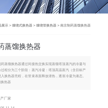
品展示
>
缠绕式换热器
>
缠绕管换热器
> 南京制药蒸馏换热器
药蒸馏换热器
制药蒸馏换热器通过间接热交换实现蒸馏塔顶蒸汽的冷凝与
心过程分为三个阶段：蒸汽冷凝：塔顶高温蒸汽（含目标产
进入换热器壳程，在管束表面释放潜热，逐渐冷凝为液态。
馏换热器
生产厂家
025-11-14