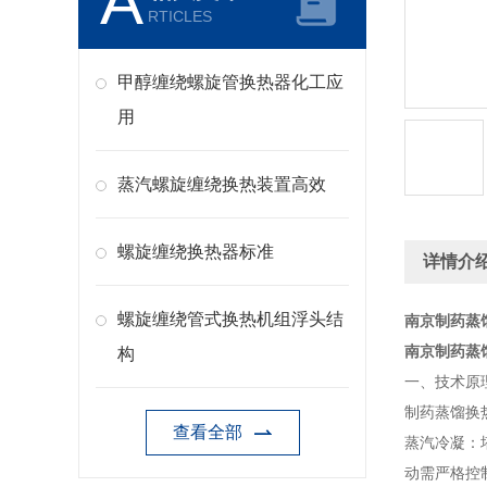
A
RTICLES
甲醇缠绕螺旋管换热器化工应
用
蒸汽螺旋缠绕换热装置高效
螺旋缠绕换热器标准
详情介
螺旋缠绕管式换热机组浮头结
南京制药蒸
南京制药蒸
构
一、技术原
制药蒸馏换
查看全部
蒸汽冷凝：
动需严格控