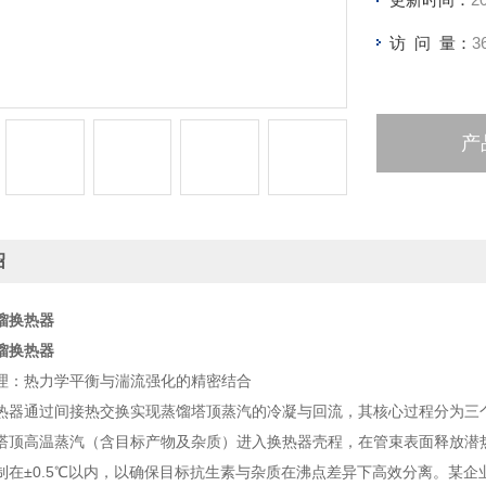
访 问 量：
3
产
绍
馏换热器
馏换热器
理：热力学平衡与湍流强化的精密结合
热器通过间接热交换实现蒸馏塔顶蒸汽的冷凝与回流，其核心过程分为三
塔顶高温蒸汽（含目标产物及杂质）进入换热器壳程，在管束表面释放潜
制在±0.5℃以内，以确保目标抗生素与杂质在沸点差异下高效分离。某企业