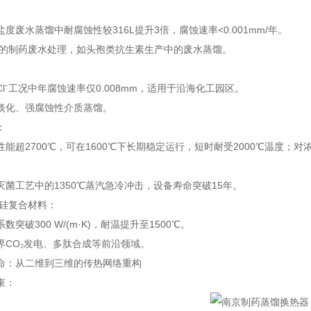
度废水蒸馏中耐腐蚀性较316L提升3倍，腐蚀速率<0.001mm/年。
l⁻的制药废水处理，如头孢类抗生素生产中的废水蒸馏。
l⁻工况中年腐蚀速率仅0.008mm，适用于沿海化工园区。
淡化、强腐蚀性介质蒸馏。
：
性能超2700℃，可在1600℃下长期稳定运行，短时耐受2000℃温度
。
灭菌工艺中的1350℃蒸汽急冷冲击，设备寿命突破15年。
化硅复合材料：
数突破300 W/(m·K)，耐温提升至1500℃。
界CO₂发电、多肽合成等前沿领域。
命：从二维到三维的传热网络重构
束：