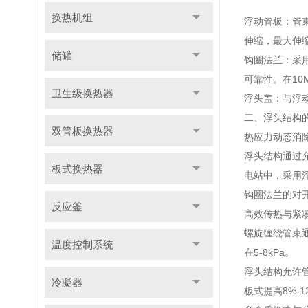
换热机组
浮动管板：管
伸缩，最大伸缩
储罐
钩圈法兰：采用
可靠性。在10
卫生级换热器
浮头盖：与浮
二、浮头结构
双管板换热器
热应力动态消
浮头结构通过
板式换热器
电站中，采用
钩圈法兰的对
反应釜
高效传热与紧
螺旋缠绕管束通
温度控制系统
在5-8kPa。
浮头结构允许
冷凝器
板式提高8%-1