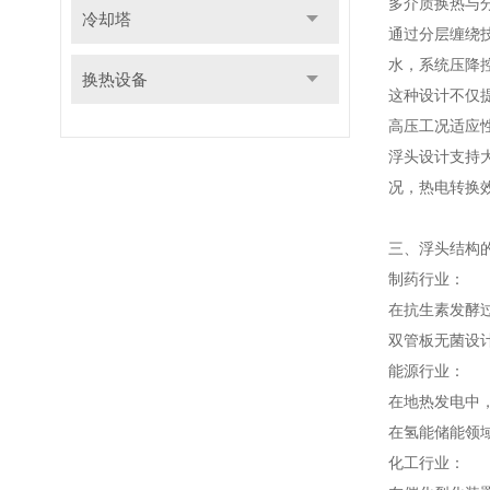
多介质换热与
冷却塔
通过分层缠绕
水，系统压降控
换热设备
这种设计不仅
高压工况适应
浮头设计支持大
况，热电转换效
三、浮头结构
制药行业：
在抗生素发酵过
双管板无菌设
能源行业：
在地热发电中，
在氢能储能领域
化工行业：