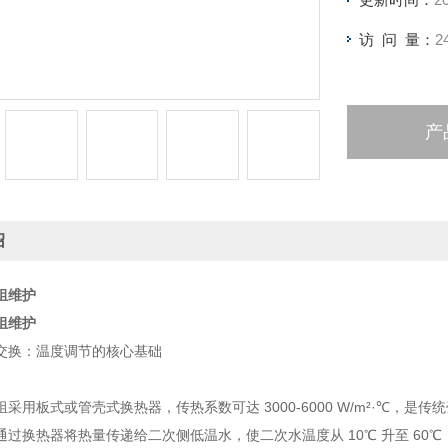
访 问 量：
2
产
绍
组维护
组维护
交换：温度调节的核心基础
采用板式或管壳式换热器，传热系数可达 3000-6000 W/m²·℃，是
过换热器将热量传递给二次侧低温水，使二次水温度从 10℃ 升至 60℃，