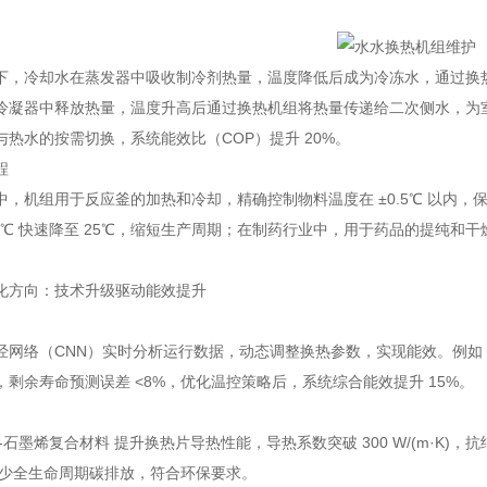
下，冷却水在蒸发器中吸收制冷剂热量，温度降低后成为冷冻水，通过换
冷凝器中释放热量，温度升高后通过换热机组将热量传递给二次侧水，为
与热水的按需切换，系统能效比（COP）提升 20%。
程
中，机组用于反应釜的加热和冷却，精确控制物料温度在 ±0.5℃ 以内
95℃ 快速降至 25℃，缩短生产周期；在制药行业中，用于药品的提纯和
化方向：技术升级驱动能效提升
经网络（CNN）实时分析运行数据，动态调整换热参数，实现能效。例
，剩余寿命预测误差 <8%，优化温控策略后，系统综合能效提升 15%。
-石墨烯复合材料 提升换热片导热性能，导热系数突破 300 W/(m·K)
减少全生命周期碳排放，符合环保要求。