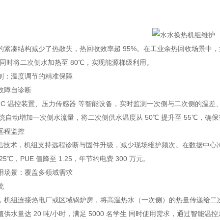
。
的紧凑结构减少了热散失，热回收效率超 95%。在工业余热回收场景中，如
，同时将二次侧水加热至 80℃，实现能源梯级利用。
制：温度调节的精准保障
故障自诊断
PLC 温控装置、压力传感器 等智能设备，实时监测一次侧与二次侧的温差
系统自动增加一次侧水流量，将二次侧供水温度从 50℃ 提升至 55℃，确保
远程监控
 通信技术，机组支持远程诊断与固件升级，减少现场维护频次。在数据中
5℃，PUE 值降至 1.25，年节约电费 300 万元。
用场景：覆盖多领域需求
统
，机组连接热电厂或区域锅炉房，将高温热水（一次侧）的热量传递给二
供水量达 20 吨/小时，满足 5000 名学生 同时使用需求，通过智能温