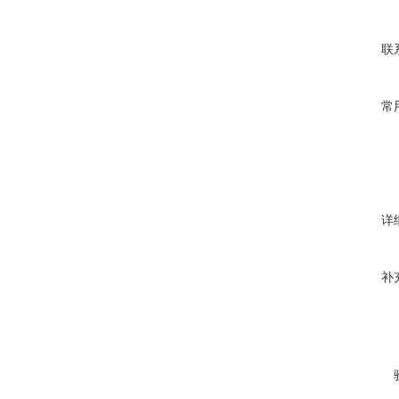
联
常
详
补