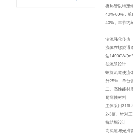
换热管以特定螺
40%-60%
40%，年节约
湍流强化传热
流体在螺旋通
达14000W
低流阻设计
螺旋流道使流体
升25%，单台
二、高性能材
耐腐蚀材料
主体采用316
2-3倍。针对
抗结垢设计
高流速与光滑管