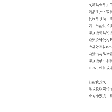
制药与食品加
药品生产：双管
乳制品杀菌：
四、节能技术
螺旋流道与逆
逆流设计使冷热
冷凝效率从82
自清洁与防堵
螺旋流动冲刷管
<5%，维护成
智能化控制
集成物联网传
余寿命预测，预