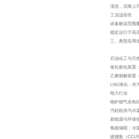
清洗，压降上升
工况适应性
设备耐温范围覆
稳定运行于高
三、典型应用
石油化工与天
催化裂化装置
乙烯裂解装置：
LNG液化：作
电力行业
锅炉烟气余热回
汽轮机排汽冷凝
新能源与环保
氢能储能：冷凝
碳捕集（CCU