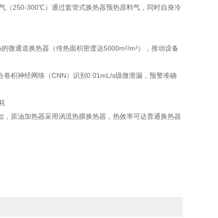
气（250-300℃）通过套管式换热器预热原料气，同时自身冷
m的微通道换热器（传热面积密度达5000m²/m³），推动设备
积神经网络（CNN）识别0.01mL/s级微泄漏，预警准确
如，原油加热器采用涡流热膜换热器，热效率可达普通换热器