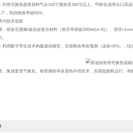
：列管式换热器将原料气从100℃预热至300℃以上，甲醇合成塔出口高温
以下，热回收效率超85%。
势与技术创新
：研发石墨烯/碳化硅复合材料（热导率突破300W/(m·K)）、管径<1m
升。
：利用数字孪生技术构建虚拟模型，实现剩余寿命预测（误差<8%），结合卷
统：集成套管气氧化、相变储热等多源热补偿技术，实现低能耗运行。例
价