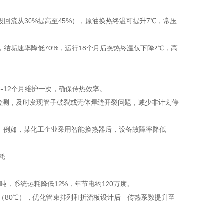
回流从30%提高至45%），原油换热终温可提升7℃，常压
结垢速率降低70%，运行18个月后换热终温仅下降2℃，高
-12个月维护一次，确保传热效率。
声波检测，及时发现管子破裂或壳体焊缝开裂问题，减少非计划停
。例如，某化工企业采用智能换热器后，设备故障率降低
吨，系统热耗降低12%，年节电约120万度。
（80℃），优化管束排列和折流板设计后，传热系数提升至