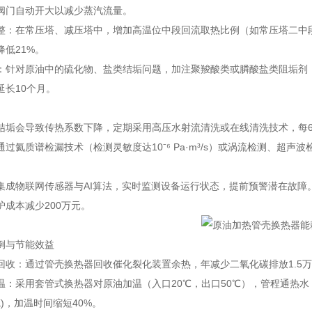
阀门自动开大以减少蒸汽流量。
整：在常压塔、减压塔中，增加高温位中段回流取热比例（如常压塔二中段
降低21%。
：针对原油中的硫化物、盐类结垢问题，加注聚羧酸类或膦酸盐类阻垢剂，
延长10个月。
结垢会导致传热系数下降，定期采用高压水射流清洗或在线清洗技术，每6
通过氦质谱检漏技术（检测灵敏度达10⁻⁶ Pa·m³/s）或涡流检测、超
集成物联网传感器与AI算法，实时监测设备运行状态，提前预警潜在故障
护成本减少200万元。
例与节能效益
回收：通过管壳换热器回收催化裂化装置余热，年减少二氧化碳排放1.5万
温：采用套管式换热器对原油加温（入口20℃，出口50℃），管程通热水
²·K)，加温时间缩短40%。