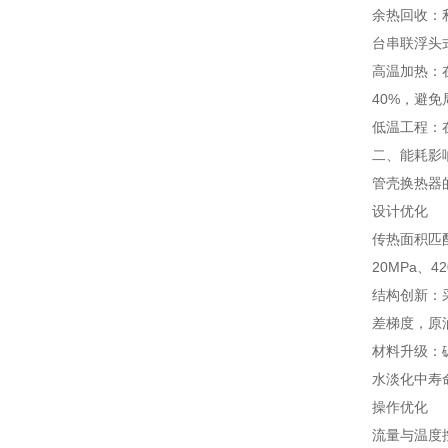
余热回收：
台串联浮头式
高温加热：
40%，避
低温工程：
二、能耗影
管壳换热器
设计优化
传热面积匹
20MPa、
结构创新：
差梯度，原
材料升级：
水淡化中寿
操作优化
流量与温度