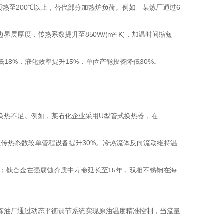
℃预热至200℃以上，替代部分加热炉负荷。例如，某炼厂通过6
厚度，传热系数提升至850W/(m²·K)，加温时间缩短
18%，液化效率提升15%，单位产能投资降低30%。
换热不足。例如，某石化企业采用U型管式换热器，在
总传热系数较单管程设备提升30%。冷热流体反向流动维持温
年；钛合金在强腐蚀介质中寿命延长至15年，双相不锈钢在海
炼油厂通过动态平衡调节系统实现原油温度精准控制，当流量