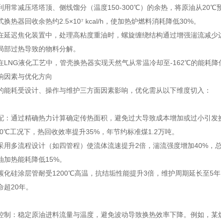
利用常减压塔塔顶、侧线馏分（温度150-300℃）的余热，将原油从20
换热器回收余热约2.5×10⁷ kcal/h，使加热炉燃料消耗降低30%。
在延迟焦化装置中，处理高粘度重油时，螺旋缠绕结构通过增强湍流减少边界层
免局部过热导致的物料分解。
在LNG液化工艺中，管壳换热器实现天然气从常温冷却至-162℃的能耗降低
响因素与优化方向
的能耗受设计、操作与维护三方面因素影响，优化需从以下维度切入：
配：通过精确热力计算确定传热面积，避免过大导致成本增加或过小引发
420℃工况下，热回收效率提升35%，年节约标准煤1.2万吨。
采用多流程设计（如四管程）使流体流速提升2倍，湍流强度增加40%，
油加热能耗降低15%。
碳化硅涂层管耐受1200℃高温，抗结垢性能提升3倍，维护周期延长至5
命超20年。
控制：稳定原油进料流量与温度，避免波动导致换热效率下降。例如，某