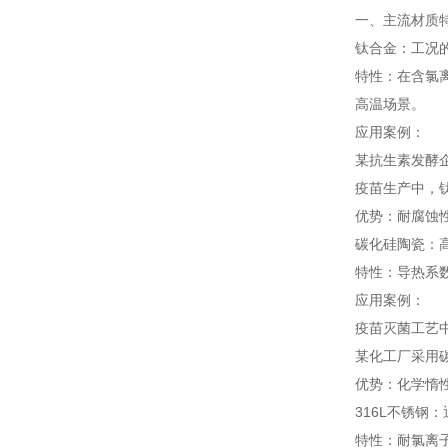
一、主流材质
钛合金：工况
特性：在含氯离
高温场景。
应用案例：
某抗生素发酵
疫苗生产中，钛
优势：耐腐蚀
碳化硅陶瓷：高
特性：导热系数1
应用案例：
疫苗灭菌工艺中
某化工厂采用碳
优势：化学惰
316L不锈钢
特性：耐氯离子