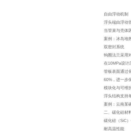
自由浮动机制
浮头端由浮动
当管束与壳体
案例：冰岛地
双密封系统
钩圈法兰采用对
在10MPa设计
管板表面通过化学
60%，进一步
模块化与可维
浮头结构支持
案例：云南某
二、碳化硅材
碳化硅（Si
耐高温性能