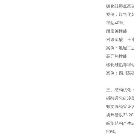
碳化硅熔点高达
案例：煤气化
率达40%。
耐腐蚀性能
对浓硫酸、王水
案例：氯碱工
高导热性能
碳化硅热导率达1
案例：四川某磷
三、结构优化
磷酸碳化硅冷
螺旋缠绕管束
换热管以3°-
螺旋结构产生≥
90%。