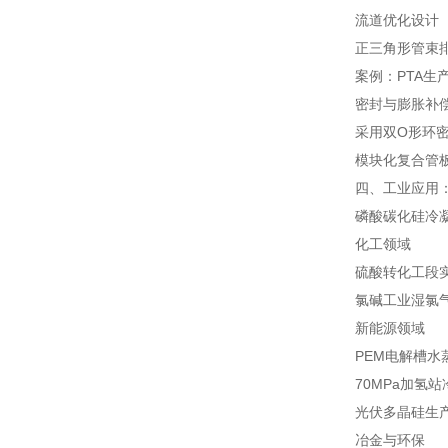
流道优化设计
正三角形管束
案例：PTA生
密封与膨胀补
采用双O形环
模块化复合管板
四、工业应用
磷酸碳化硅冷
化工领域
硫酸转化工段实
氯碱工业湿氯气
新能源领域
PEM电解槽水
70MPa加氢
光伏多晶硅生产
冶金与环保