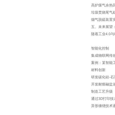
高炉煤气余热回
垃圾焚烧尾气处
烟气脱硫装置实
五、未来展望
随着工业4.
智能化控制
集成物联网传感
案例：某智能工
材料创新
研发碳化硅-石
开发耐熔融盐
制造工艺升级
通过3D打印技
异形缠绕技术通