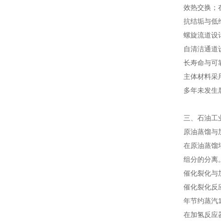
效热交换；
抗结垢与低
螺旋流道设
自清洁通道
长寿命与可
主体材料采
多年未发生
三、石油工
原油蒸馏与
在原油蒸馏
组分的分离
催化裂化与
催化裂化反
年节约蒸汽1
在加氢反应