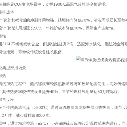
在超临界CO₂发电场景中，支撑1900℃高温气冷堆热交换需求。
维护成本
计使流体对污垢的冲刷作用增强，结垢倾向降低70%，清洗周期延长至每
设计使清洗周期延长50%，年维护成本降低40%，保障生产连续性。
靠性
用316L不锈钢或钛合金，耐腐蚀性提升2倍，适应海水淡化、湿法冶金
腐蚀泄漏，寿命较传统设备延长数倍。
业典型应用场景
加热
塔的加热过程中，蒸汽螺旋缠绕换热器通过与加热炉配套使用，高效传递热量
。其传热效率较传统设备提升40%，年节约燃料气用量达50万吨标煤。
加氢反应
应产生的高温气流（>500℃）通过蒸汽螺旋缠绕换热器回收热量，调节反
.2万吨，减少碳排放8000吨。
器中，通过精准控温（±2℃），确保脱硫反应在设定温度范围内进行，同时