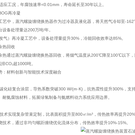
）适应工况，年腐蚀速率<0.01mm，寿命延长至30年以上。
BOG再冷凝
化工艺中，蒸汽螺旋缠绕换热器作为过冷器及液化器，将天然气冷却至-16
台设备处理量达200万吨/年。
蒸发气）再冷凝工艺中，设备处理量提升30%，冷能回收效率达85%。
余热回收
余热通过蒸汽螺旋缠绕换热器回收，将烟气温度从200℃降至100℃以下
排CO₂超1000吨。
势：材料创新与智能技术深度融合
碳化硅复合涂层，导热系数突破300 W/(m·K)，抗热震性提升300%，支
、耐氨腐蚀材料，拓展绿氢制备与氨燃料动力系统应用边界。
技术实现复杂管束定制，比表面积提升至800㎡/m³，传热效率再提升20
绕技术，通过非均匀螺距缠绕优化流体分布，传热效率提升10%-15%。