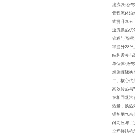
湍流强化传
管程流体沿
式提升20%
逆流换热优
管程与壳程
率提升28%
结构紧凑与
单位体积传热
螺旋缠绕换
二、核心优
高效传热与
在相同蒸汽
热量，换热
锅炉烟气余热
耐高压与工
全焊接结构承