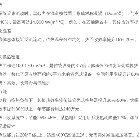
热
螺旋管束流动时，离心力在流道横截面上形成对称漩涡（Dean涡），与
-40%，最高可达14,000 W/(m²·℃)。例如，在乙烯装置中，其传热效率
化温差
流体总体接近逆流流动，传热温差分布均匀，热回收效率提升15%-20%
。
高换热密度
面积达100-170 m²/m³，是传统设备的3-7倍，体积仅为传统管壳式换
热器，替代了原占地面积约8平方米的管壳式设备，空间利用率提升超60
势：高效、长寿命与低维护
节能
参数与换热负荷下，其换热效率较传统管壳式换热器提升30%-50%，
效率提升30%以上，年节能费用达240万元。
回收系统中，节能25%-45%。某热电厂采用后系统热耗降低12%，年节电
况适应性
压能力达20MPa以上，适应400℃高温工况，无需额外减温减压装置。在