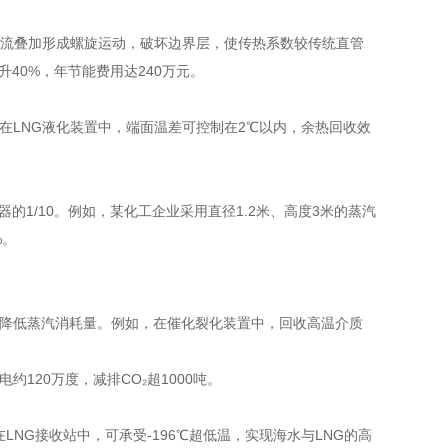
主流叠加形成螺旋运动，破坏边界层，使传热系数较传统直管
提升40%，年节能费用达240万元。
。在LNG液化装置中，端面温差可控制在2℃以内，余热回收效
热器的1/10。例如，某化工企业采用直径1.2米、高度3米的蒸汽
%。
大幅降低蒸汽消耗量。例如，在催化裂化装置中，回收高温介质
约120万度，减排CO₂超1000吨。
LNG接收站中，可承受-196℃超低温，实现海水与LNG的高