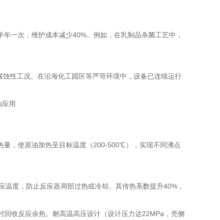
半年一次，维护成本减少40%。例如，在乳制品杀菌工艺中，
等腐蚀性工况。在沿海化工园区等严苛环境中，设备已连续运行
，使原油加热至目标温度（200-500℃），实现不同沸点
应温度，防止反应器局部过热或冷却。其传热系数提升40%，
回收反应余热。耐高温高压设计（设计压力达22MPa，壳侧