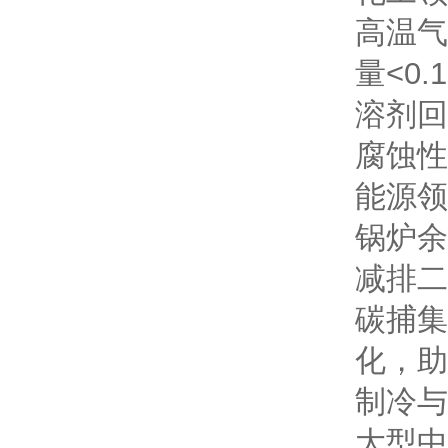
高温气
量<0
溶剂回
腐蚀性
能源领
锅炉余
减排二
碳捕集
化，助
制冷与
大型中