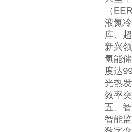
（EE
液氮冷
库、超
新兴领
氢能储
度达99
光热发
效率突
五、智
智能监
数字孪