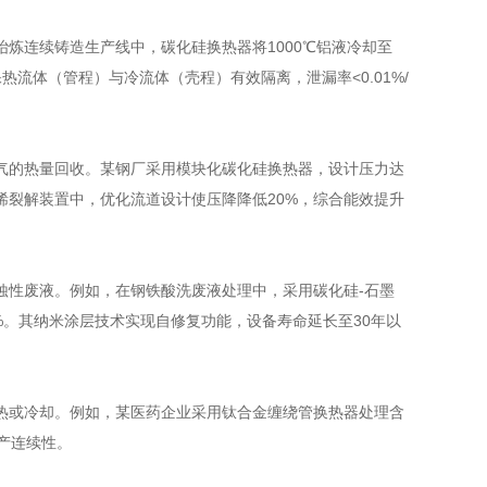
炼连续铸造生产线中，碳化硅换热器将1000℃铝液冷却至
热流体（管程）与冷流体（壳程）有效隔离，泄漏率<0.01%/
气的热量回收。某钢厂采用模块化碳化硅换热器，设计压力达
在乙烯裂解装置中，优化流道设计使压降降低20%，综合能效提升
蚀性废液。例如，在钢铁酸洗废液处理中，采用碳化硅-石墨
5%。其纳米涂层技术实现自修复功能，设备寿命延长至30年以
热或冷却。例如，某医药企业采用钛合金缠绕管换热器处理含
产连续性。