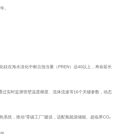
/年。
化硅在海水淡化中耐点蚀当量（PREN）达40以上，寿命延长
通过实时监测管壁温度梯度、流体流速等16个关键参数，动态
热系统，推动“零碳工厂"建设，适配氢能源储能、超临界CO₂