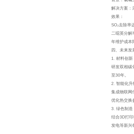
解决方案：
效果：
SO₂去除率
二噁英分解
年维护成本
四、未来发
1. 材料创新
研发双相碳
至30年。
2. 智能化升
集成物联网
优化热交换
3. 绿色制造
结合3D打
发电等新兴