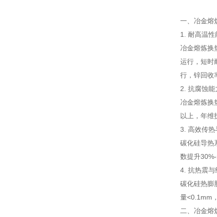
一、冶金熔
1. 耐高温性
冶金熔炼换
运行，短时耐
行，锌回收率
2. 抗腐蚀能
冶金熔炼换
以上，年维护
3. 高效传
碳化硅导热系
数提升30%
4. 抗热震
碳化硅热膨
量<0.1m
二、冶金熔