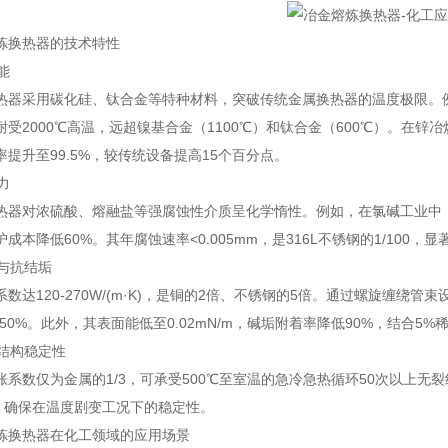
炼换热器的技术特性
能
热器采用碳化硅、钛合金等特种材料，突破传统金属换热器的温度极限。例如
受2000℃高温，远超镍基合金（1100℃）和钛合金（600℃）。在锌
提升至99.5%，较传统设备提高15个百分点。
力
热器对浓硫酸、熔融盐等强腐蚀性介质呈化学惰性。例如，在氯碱工业中，
成本降低60%。其年腐蚀速率<0.005mm，是316L不锈钢的1/100
热与抗结垢
数达120-270W/(m·K)，是铜的2倍、不锈钢的5倍。通过螺旋缠绕管束
-50%。此外，其表面能低至0.02mN/m，碱垢附着率降低90%，结合5
与结构稳定性
胀系数仅为金属的1/3，可承受500℃至室温的急冷急热循环50次以上无
m，确保在温度剧变工况下的稳定性。
炼换热器在化工领域的应用场景