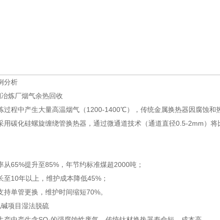
例分析
铜冶炼厂烟气余热回收
炼过程中产生大量高温烟气（1200-1400℃），传统金属换热器因腐蚀
用碳化硅螺旋缠绕管换热器，通过微通道技术（通道直径0.5-2mm）将比表面积
从65%提升至85%，年节约标准煤超2000吨；
长至10年以上，维护成本降低45%；
支持单管更换，维护时间缩短70%。
氯碱项目湿法脱硫
生产中产生含SO₂的强腐蚀性废气，传统钛材换热器寿命短、成本高。