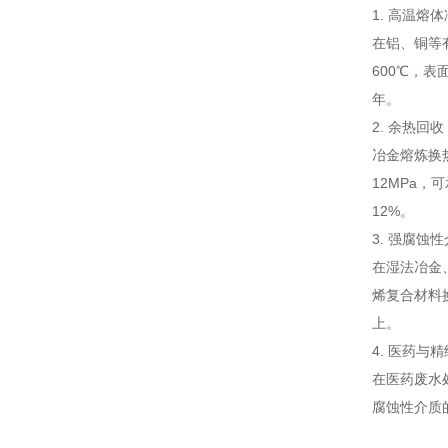
1. 高温熔
在铝、铜等
600℃，
年。
2. 余热回收
冶金熔炼换
12MPa
12%。
3. 强腐蚀
在湿法冶金
烯复合材料
上。
4. 医药与
在医药废水
腐蚀性介质