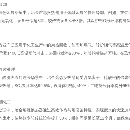
体冷却
有色金属冶炼中，冶金熔炼换热器用于熔融金属的快速冷却。例如，在铝冶
表面无氧化，设备寿命超5年，较传统设备延长3倍。其双密封O形环结构确保
热器广泛应用于化工生产中的余热回收，如高炉煤气、转炉烟气等高温废
，可承受1400℃高温烟气冲击，热回收效率≥30%，年节约标煤超万吨。
性介质处理
、酸洗废液处理等场景中，冶金熔炼换热器耐受含氯离子、硫酸根的强腐
换热器，SO₂去除率达99.5%，设备体积缩小40%，二噁英分解率提升9
精细化工
处理中，冶金熔炼换热器通过高效传热与耐腐蚀特性，实现废水的快速加
的废水，传热效率较传统设备提升30%，维护周期延长至12个月，确保生