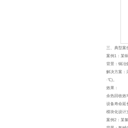
三、典型案
案例1：某
背景：铜冶
解决方案：采
·℃)。
效果：
余热回收效率
设备寿命延
模块化设计
案例2：某
背景：氯碱