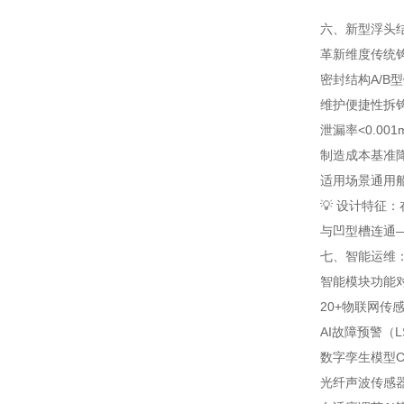
六、新型浮头结
革新维度
传统
密封结构
A/B
维护便捷性
拆
泄漏率
<0.001
制造成本
基准
适用场景
通用
💡 设计特
与凹型槽连通
七、智能运维：
智能模块
功能
20+物联网传
AI故障预警（L
数字孪生模型
光纤声波传感