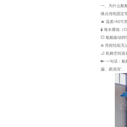
一、为什么船舶
痛点
传统固定
🔥 温差>50℃
🧪 海水腐蚀（Cl
💥 船舶振动
焊
❄️ 壳程结垢
无
📐 机舱空间
直
🔑 一句话：
漏、易清洗"。