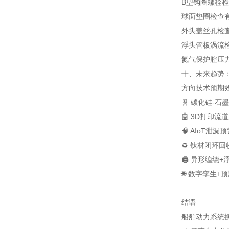
B型钩圈螺栓
检
球面垫圈
检查
外头盖丝孔
检
浮头管板
涡流检
氮气保护腔
压力
十、未来趋势：2
方向
技术
预期
🧬 碳化硅-石
🤖 3D打印流道
🧠 AIoT泄漏
♻️ 钛材闭环回
🖨️ 异形缠绕+
🌐 数字孪生+
结语
船舶动力系统换