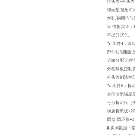
浮头盖+外头
球面垫圈
允许径
丝孔/钢圈
均匀
💡 快拆实
率提升15%。
🔧 组件4：
部件
功能
船舶
管箱
分配管程
分程隔板
控制
外头盖侧法兰
🔧 组件5：
类型
湍流强度
弓形折流板（
螺旋折流板
+2
圆盘-圆环形
+1
🧪 实测数据