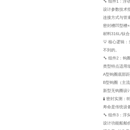
🔧 组件1：
设计参数
技术
连接方式
与管
密封槽
凹型槽
材料
316L/钛合
💡 核心逻辑
不到的。
🔧 组件2：
类型
特点
适用
A型钩圈
底部距
B型钩圈（主
新型无钩圈设
🧪 密封实测
寿命是传统设
🔧 组件3：
设计
功能
船舶