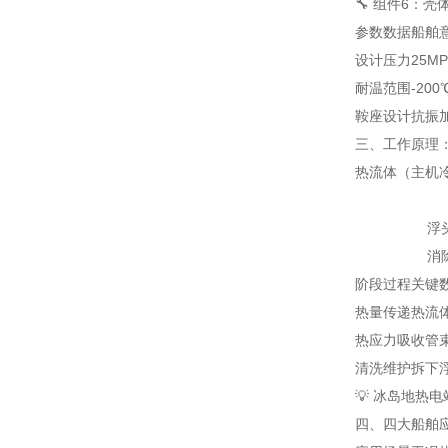
🔧 组件6：
参数
数据
船舶
设计压力
25M
耐温范围
-200
鞍座设计
抗振加
三、工作原理
热流体（主机冷
浮头端自由
消除10
阶段
过程
关键
热量传递
热流
热应力吸收
管
清洗维护
拆下
💡 冰岛地热
四、四大船舶应