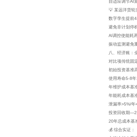
自适应调节
A
💡 某远洋货
数字孪生提前
避免非计划停机
AI调控使能耗
振动监测避免重
八、经济账：全
对比项
传统固
初始投资
基准
使用寿命
5-8年
年维护成本
基
年能耗成本
基
泄漏率
>5%/年
投资回收期
—
2
20年总成本
基
💰 综合实证：