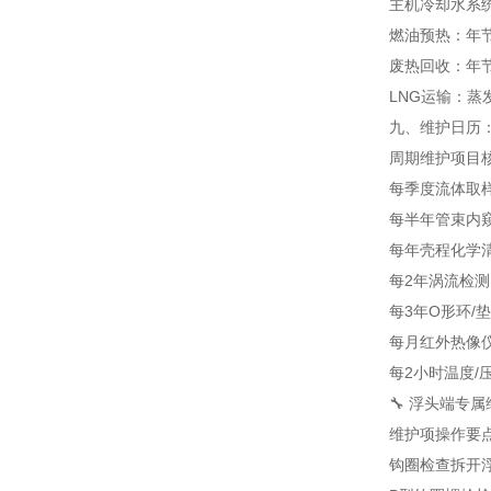
主机冷却水系统
燃油预热：年节
废热回收：年节
LNG运输：蒸发
九、维护日历：
周期
维护项目
每季度
流体取
每半年
管束内
每年
壳程化学清
每2年
涡流检测
每3年
O形环/
每月
红外热像
每2小时
温度/
🔧 浮头端专属
维护项
操作要
钩圈检查
拆开