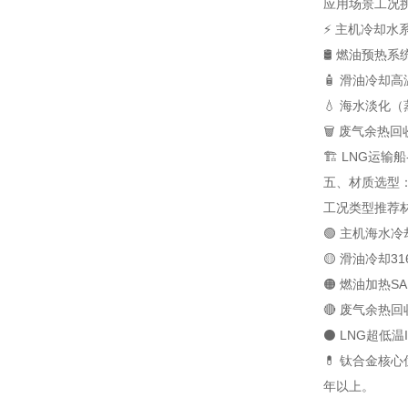
应用场景
工况
⚡ 主机冷却水
🛢️ 燃油预热系
🧴 滑油冷却
高
💧 海水淡化
🗑️ 废气余热回
🏗️ LNG运输船
五、材质选型：
工况类型
推荐
🟢 主机海水冷
🟡 滑油冷却
3
🟠 燃油加热
S
🔴 废气余热回
⚫ LNG超低温
💊 钛合金核
年以上。