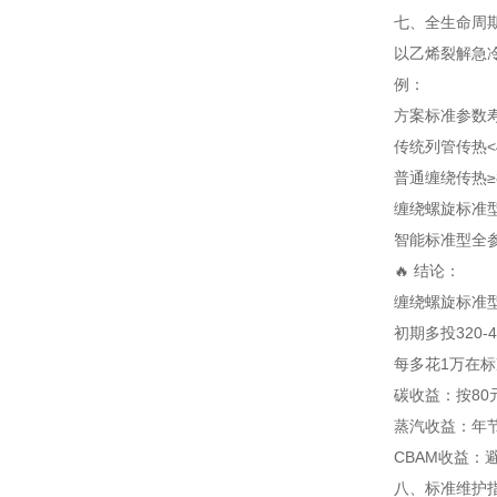
七、全生命周
以乙烯裂解急冷油缠
例：
方案
标准参数
传统列管
传热<
普通缠绕
传热≥
缠绕螺旋标准
智能标准型
全参
🔥 结论：
缠绕螺旋标准型
初期多投320-
每多花1万在标
碳收益：按80
蒸汽收益：年节
CBAM收益：避
八、标准维护