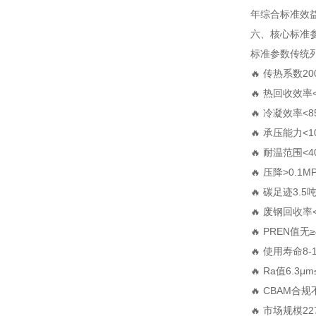
年综合标准效益
六、核心标准
标准参数
传统
🔥 传热系数
20
🔥 热回收效率
🔥 冷凝效率
<8
🔥 承压能力
<1
🔥 耐温范围
<4
🔥 压降
>0.1M
🔥 碳足迹
3.5
🔥 废钢回收率
🔥 PREN值
无
🔥 使用寿命
8-
🔥 Ra值
6.3μm
🔥 CBAM合规
🔥 市场规模
2