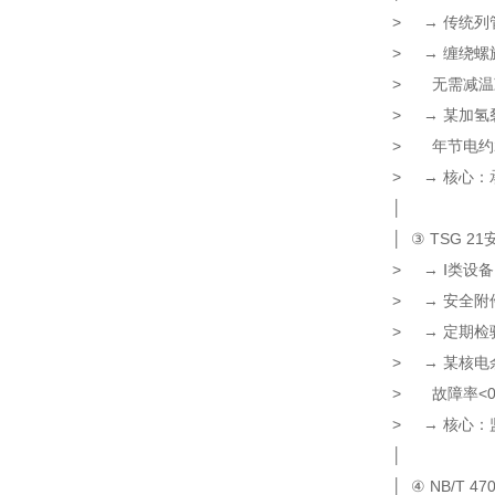
> → 传统
> → 缠绕
> 无需减
> → 某加氢
> 年节
> → 核心：
│
│ ③ TSG 
> → Ⅰ类设备
> → 安全
> → 定
> → 某核
> 故
> → 核心：
│
│ ④ NB/T