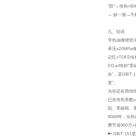
"防"→传热<80
→ 缺一项→不
九、结语
导热油缠绕管冷凝
承压≥20MPa/
记忆+TOFD全
CO₂e/吨的
命"，是GB/T 
笼"。
当你还在用传统
已在传热系数≥8
陷、零碳税、零
8000吨；当你
费节省900万
🔑 GB/T 1