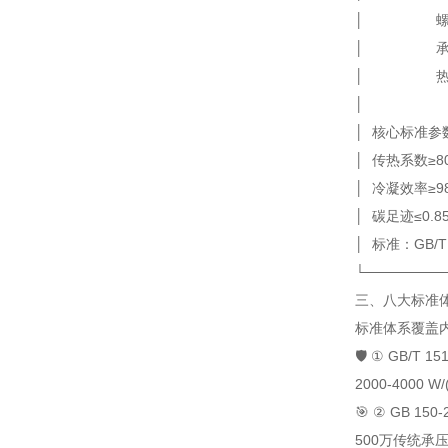
│ 螺旋角3
│ 承压≥20
│ 热回收≥9
│
│ 核
│ 传热系数≥8
│ 冷凝效率
│ 碳足迹≤0.
│ 标准：GB/T 15
└────────
三、八大标准体
标准体系
覆盖
🛡️ ① GB/T 
2000-4000 W/
🎯 ② GB 15
500万
传统承压<