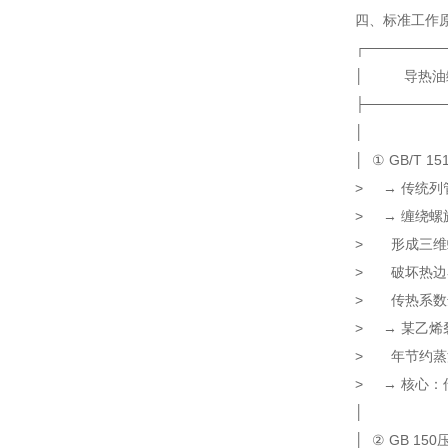
四、标准工作原
┌────────
│ 导热
├────────
│
│ ① GB/T
> → 传统列管
> → 缠绕螺
> 形成三维
> 破坏热
> 传热系数达8
> → 某乙烯
> 年节约蒸
> → 核心：传
│
│ ② GB 1