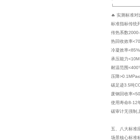
└────────
🔥 实测标准
标准指标
传统
传热系数
2000
热回收效率
<7
冷凝效率
<85%
承压能力
<10M
耐温范围
<400
压降
>0.1MPa
碳足迹
3.5吨C
废钢回收率
<5
使用寿命
8-12
碳审计
无
强制
五、八大标准应
场景
核心标准