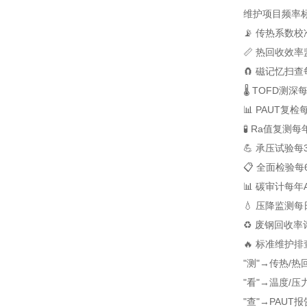
维护项目
频率
📡 传热系数校
📏 热回收效率
🧲 磁记忆扫查
🌡️ TOFD测深
📊 PAUT复检
🧪 Ra值复测
每
💪 承压试验
每
📋 全面检验
每
📊 碳审计
每年
💧 压降监测
每
♻️ 废钢回收率
🔥 标准维护
"测"→传热/热
"看"→温度/压
"查"→PAUT