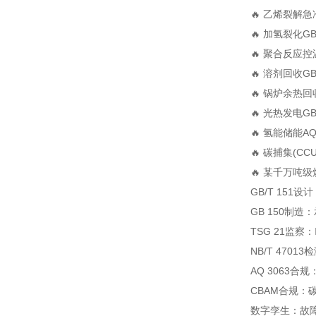
🔥 乙烯裂解急
🔥 加氢裂化
GB
🔥 聚合反应控
🔥 溶剂回收
GB
🔥 锅炉余热回
🔥 光热发电
GB
🔥 氢能储能
AQ
🔥 碳捕集(CCU
🔥 某千万吨
GB/T 151设
GB 150制造
TSG 21监
NB/T 470
AQ 3063合规
CBAM合规：碳
数字孪生：故障