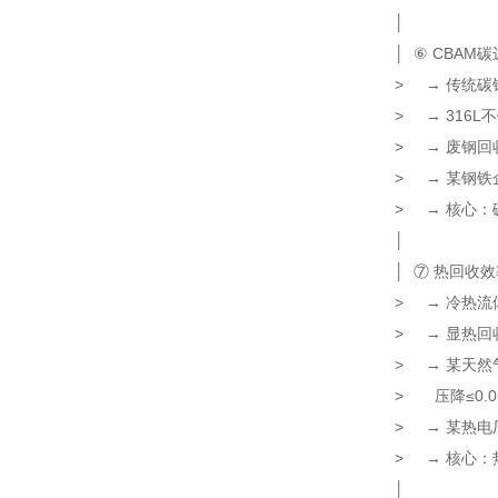
│
│ ⑥ CBA
> → 传统
> → 316L
> → 废钢回
> → 某钢铁
> → 核心：碳
│
│ ⑦ 热回收
> → 冷热
> → 显
> → 某天
> 压降≤0
> → 某热电
> → 核心：热
│