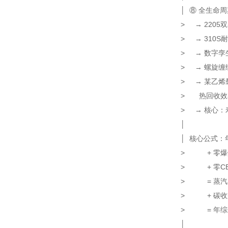
│ ⑧ 全生命
> → 22
> → 31
> → 数
> → 螺旋缠
> → 某乙
> 热回收效
> → 核心：寿
│
│ 核心公式：
> + 零
> + 零CBA
> = 蒸汽1
> + 碳收益
> = 年
│