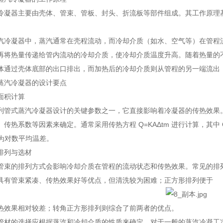
冷凝器主要由壳体、管束、管板、封头、折流板等部件组成。其工作原理
汽冷凝器中，蒸汽通常在壳程流动，而冷却介质（如水、空气等）在管程
再将热量传递给管内流动的冷却介质，使冷却介质温度升高。随着热量的
体通过壳体底部的出口排出，而加热后的冷却介质则从管程的另一端流出
蒸汽冷凝器的设计要点
面积计算
列管式蒸汽冷凝器设计的关键参数之一，它直接影响着冷凝器的传热效果
传热系数等因素来确定。通常采用传热方程 Q=KAΔtm 进行计算，其中 
m为对数平均温差。
排列与选材
管束的排列方式会影响冷却介质在管程的流动状态和传热效果。常见的排
具有管束紧凑、传热效果好等优点，但清洗较为困难；正方形排列便于
热效果相对较差；转角正方形排列则综合了前两者的优点。
管材的选择应根据蒸汽和冷却介质的性质来确定。对于一般的蒸汽冷凝工