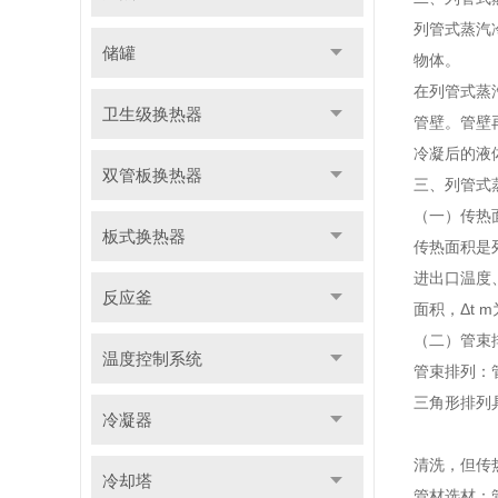
列管式蒸汽
储罐
物体。
在列管式蒸
卫生级换热器
管壁。管壁
冷凝后的液
双管板换热器
三、列管式
（一）传热
板式换热器
传热面积是
进出口温度、
反应釜
面积，Δt 
（二）管束
温度控制系统
管束排列：
三角形排列
冷凝器
清洗，但传
冷却塔
管材选材：