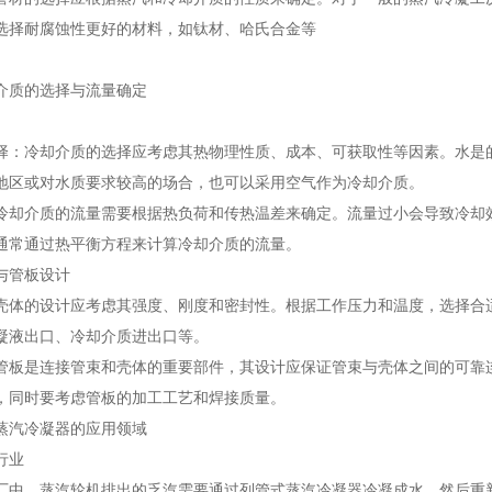
选择耐腐蚀性更好的材料，如钛材、哈氏合金等
介质的选择与流量确定
择：冷却介质的选择应考虑其热物理性质、成本、可获取性等因素。水是
地区或对水质要求较高的场合，也可以采用空气作为冷却介质。
冷却介质的流量需要根据热负荷和传热温差来确定。流量过小会导致冷却
通常通过热平衡方程来计算冷却介质的流量。
与管板设计
壳体的设计应考虑其强度、刚度和密封性。根据工作压力和温度，选择合
凝液出口、冷却介质进出口等。
管板是连接管束和壳体的重要部件，其设计应保证管束与壳体之间的可靠
，同时要考虑管板的加工工艺和焊接质量。
蒸汽冷凝器的应用领域
行业
厂中，蒸汽轮机排出的乏汽需要通过列管式蒸汽冷凝器冷凝成水，然后重