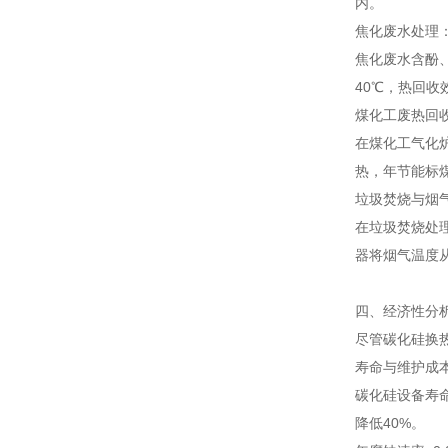
内。
焦化废水处理
焦化废水含酚、
40℃，热回收
煤化工废热回
在煤化工气化
热，年节能标煤
垃圾焚烧与烟
在垃圾焚烧处理
器将烟气温度从
四、经济性分
尽管碳化硅换
寿命与维护成
碳化硅设备寿命
降低40%。