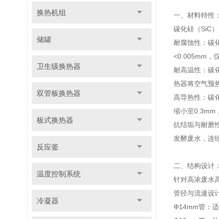
换热机组
一、材料特性：
碳化硅（Si
储罐
耐腐蚀性：碳化
<0.005m
卫生级换热器
耐高温性：碳化
热器将空气预热
双管板换热器
高导热性：碳化
缩小至0.3mm
板式换热器
抗结垢与耐磨性
发酵废水，连续
反应釜
二、结构设计
温度控制系统
针对高浓废水
管径与流速设
冷凝器
Φ14mm管：适