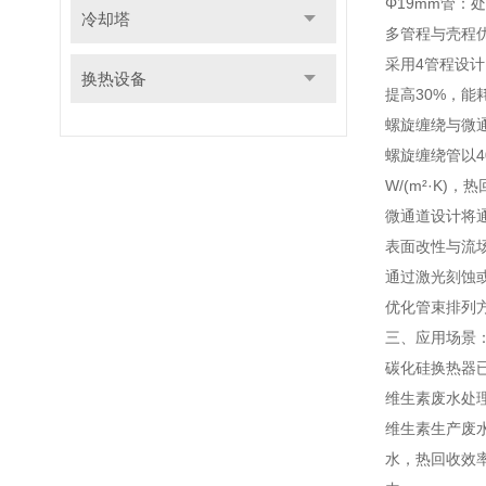
Φ19mm管：
冷却塔
多管程与壳程
采用4管程设
换热设备
提高30%，能
螺旋缠绕与微
螺旋缠绕管以4
W/(m²·K)，
微通道设计将通
表面改性与流
通过激光刻蚀或
优化管束排列
三、应用场景
碳化硅换热器
维生素废水处
维生素生产废水
水，热回收效率