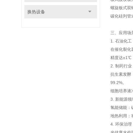
螺旋板式
双
换热设备
碳化硅列管
三、应用场
1. 石油化
在催化裂化
精度达±1
2. 制药行
抗生素发酵
99.2%。
细胞培养液
3. 新能源
氢能储能：
地热利用：
4. 环保治
光伏废水处理