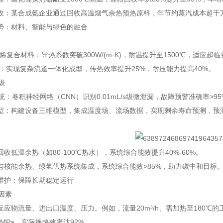
收：某合成氨企业通过回收高温烟气余热预热原料，年节约蒸汽成本超千万
势：材料、智能与绿色的融合
烯复合材料：导热系数突破300W/(m·K)，耐温提升至1500℃，适应超临
束：实现复杂流道一体化成型，传热效率提升25%，耐压能力提高40%。
级
系统：卷积神经网络（CNN）识别0.01mL/s级微泄漏，故障预警准确率>95
型：构建设备三维模型，集成温度场、流场数据，实现剩余寿命预测，预测
收低温余热（如80-100℃热水），系统综合能效提升40%-60%。
与核能余热、绿氢供热系统集成，系统综合能效>85%，助力碳中和目标
维护：保障长期稳定运行
键因素
应物流量、进出口温度、压力。例如，流量20m³/h、需加热至180℃的
2MPa，实际换热效率达92%。