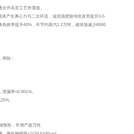
逐步升高至工艺所需值。
流体产生离心力与二次环流，湍流强度较传统直管提升3-5
换热效率提升40%，年节约蒸汽1.2万吨，碳排放减少8000
，例如：
漏率<0.001%。
25%。
物预热，年增产超万吨
，微生物残留<1CFU/100cm²