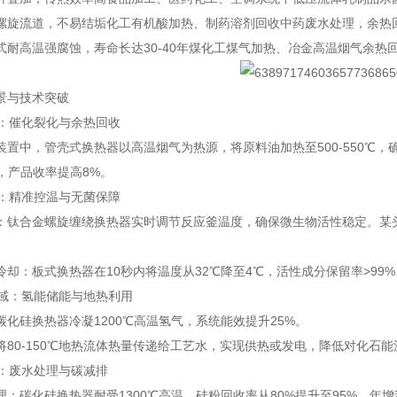
螺旋流道，不易结垢
化工有机酸加热、制药溶剂回收
中药废水处理，余热回
式
耐高温强腐蚀，寿命长达30-40年
煤化工煤气加热、冶金高温烟气余热
景与技术突破
工：催化裂化与余热回收
装置中，管壳式换热器以高温烟气为热源，将原料油加热至500-550℃
℃，产品收率提高8%。
业：精准控温与无菌保障
：钛合金螺旋缠绕换热器实时调节反应釜温度，确保微生物活性稳定。某头
冷却：板式换热器在10秒内将温度从32℃降至4℃，活性成分保留率>99%
领域：氢能储能与地热利用
碳化硅换热器冷凝1200℃高温氢气，系统能效提升25%。
将80-150℃地热流体热量传递给工艺水，实现供热或发电，降低对化石
理：废水处理与碳减排
：碳化硅换热器耐受1300℃高温，硅粉回收率从80%提升至95%，年增利