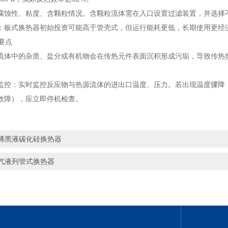
腐蚀性、粘度、含颗粒情况。含颗粒流体需在入口设置过滤装置，并选择
：板式换热器初始投资可能高于管壳式，但运行能耗更低，长期使用更经
护要点
流体中的杂质、盐分或有机物会在传热元件表面沉积形成污垢，导致传热
监控：实时监控反应物与热源流体的进出口温度、压力。若出现温度骤降
故障），应立即停机检查。
稀黑液碳化硅换热器
气液列管式换热器