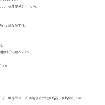
元，碳排放减少1.3万吨。
界CO₂萃取等工况。
%。
性维护准确率>98%。
。
工况，可选用316L不锈钢螺旋缠绕换热器，换热面积60m²，