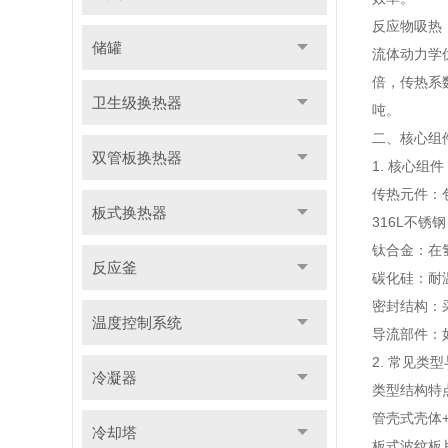
反应物吸热
储罐
流体动力学
倍，传热系数
卫生级换热器
吨。
二、核心组
双管板换热器
1. 核心组件
传热元件：
板式换热器
316L不锈
钛合金：在
反应釜
碳化硅：耐温
密封结构：
温度控制系统
导流部件：
2. 常见类
冷凝器
类型
结构特
管壳式
壳体
冷却塔
板式
波纹板