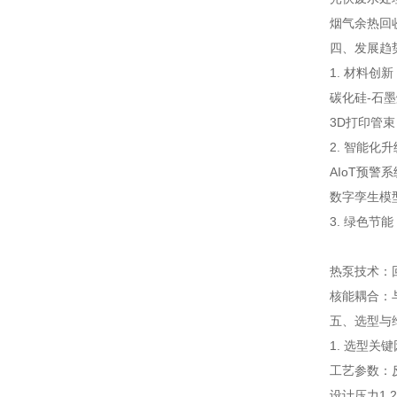
烟气余热回
四、发展趋
1. 材料创新
碳化硅-石墨
3D打印管
2. 智能化升
AIoT预警
数字孪生模
3. 绿色节能
热泵技术：回
核能耦合：
五、选型与
1. 选型关
工艺参数：反
设计压力1.