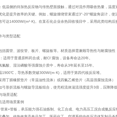
：低温侧的待加热反应物与传热壁面接触，通过对流作用吸收热量，温度
优化是提升效率的关键。例如，螺旋缠绕管束通过3°-20°螺旋角设计，使
可达14000W/(m²·K)。在某石化企业余热回收项目中，采用此类结构后
件与类型适配
包括圆管、波纹管、板片、螺旋板等。材质选择需兼顾导热性与耐腐蚀性
钢：适用于普通原料药合成，耐Cl⁻腐蚀，设备寿命达20年。
氢氟酸、湿法磷酸等强腐蚀介质中，寿命从3年延长至15年。
1900℃，导热系数突破300W/(m·K)，适用于第四代核反应堆。
采用丁腈橡胶垫片（常温油性流体）或四氟乙烯垫片（高温强腐蚀流体），泄
如弓形折流板与螺旋导流板组合，使壳程流体湍流强度提升3倍，压降降低
型与场景适配
点
适用场景
案例
+管束+管板，承压能力强
石油炼制、化工合成、电力高压工况
合成氨反应
片叠加，传热效率高
食品加工、医药化工、空调系统中低压流体
乳制品杀菌