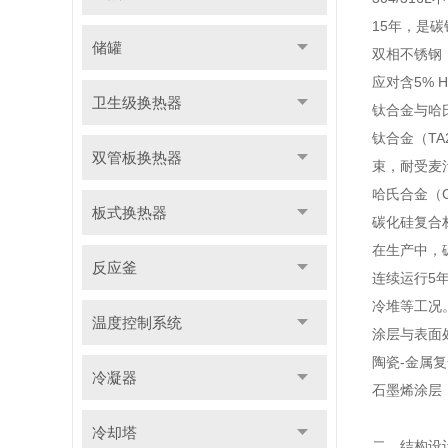
15年，是
储罐
双相不锈钢（
应对含5% 
卫生级换热器
钛合金与哈
钛合金（T
双管板换热器
束，耐受麦汁
哈氏合金（
板式换热器
碳化硅复合
在生产中，
反应釜
连续运行5年
冷堆等工况
温度控制系统
涂层与表面
陶瓷-金属
冷凝器
石墨烯涂层：
冷却塔
二、结构设