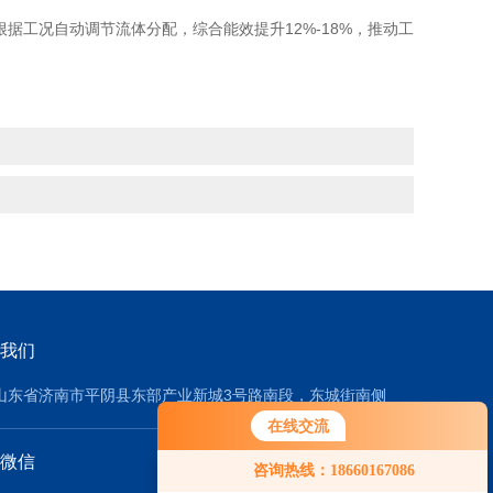
根据工况自动调节流体分配，综合能效提升12%-18%，推动工
我们
山东省济南市平阴县东部产业新城3号路南段，东城街南侧
在线交流
微信
咨询热线：18660167086