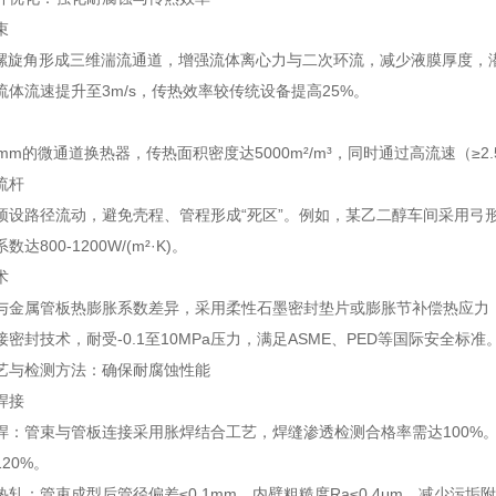
束
20°螺旋角形成三维湍流通道，增强流体离心力与二次环流，减少液膜厚度
流体流速提升至3m/s，传热效率较传统设备提高25%。
mm的微通道换热器，传热面积密度达5000m²/m³，同时通过高流速（≥2
流杆
预设路径流动，避免壳程、管程形成“死区”。例如，某乙二醇车间采用弓
达800-1200W/(m²·K)。
术
与金属管板热膨胀系数差异，采用柔性石墨密封垫片或膨胀节补偿热应力，泄
密封技术，耐受-0.1至10MPa压力，满足ASME、PED等国际安全标准
艺与检测方法：确保耐腐蚀性能
焊接
焊：管束与管板连接采用胀焊结合工艺，焊缝渗透检测合格率需达100%
20%。
热轧：管束成型后管径偏差≤0.1mm，内壁粗糙度Ra≤0.4μm，减少