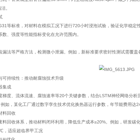
清洁。
试
M G31等标准，对材料在模拟工况下进行720小时浸泡试验，验证化学
系数、强度等性能指标变化在允许范围内。
检漏法等严格方法，检测微小泄漏。例如，新标准要求密封性测试需覆盖
与可持续性：推动耐腐蚀技术升级
器集成
度梯度、流体流速、腐蚀速率等20个关键参数，结合LSTM神经网络分析
。例如，某化工厂通过数字孪生技术优化换热器运行参数，年节能费用达2
材料回收
废料回收体系，推动材料闭环利用，降低生产成本≥20%。例如，研发碳化硅-
0℃，适应超临界甲工况
AI优化