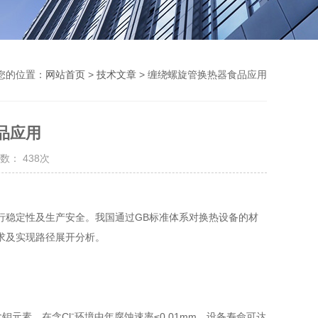
您的位置：
网站首页
>
技术文章
> 缠绕螺旋管换热器食品应用
品应用
数： 438次
行稳定性及生产安全。我国通过GB标准体系对换热设备的材
求及实现路径展开分析。
因含钼元素，在含Cl⁻环境中年腐蚀速率≤0.01mm，设备寿命可达