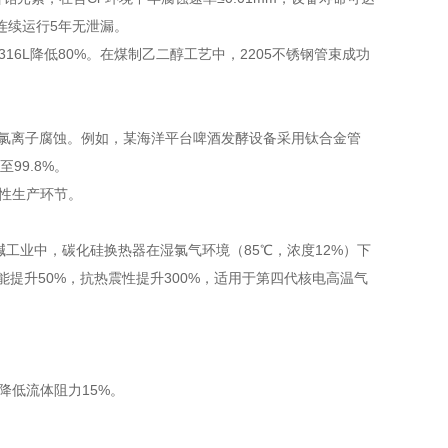
连续运行5年无泄漏。
316L降低80%。在煤制乙二醇工艺中，2205不锈钢管束成功
耐氯离子腐蚀。例如，某海洋平台啤酒发酵设备采用钛合金管
99.8%。
蚀性生产环节。
碱工业中，碳化硅换热器在湿氯气环境（85℃，浓度12%）下
性能提升50%，抗热震性提升300%，适用于第四代核电高温气
降低流体阻力15%。