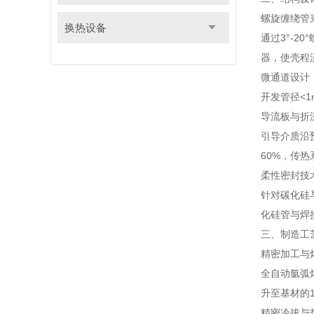
螺旋缠绕管
换热设备
通过3°-
器，使壳程
微通道设计
开发管径<1
导流板与折
引导介质沿
60%，传热系数
柔性密封技
针对碳化硅
化硅管与焊接
三、制造工
精密加工与
全自动氩弧
升至基材的1
精密冷拔与