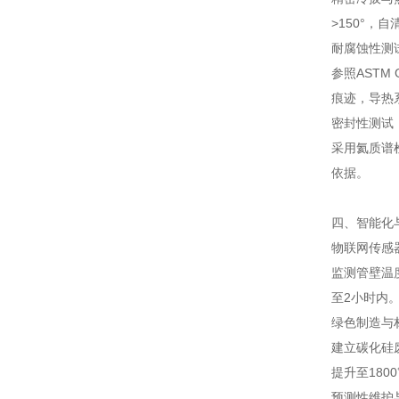
>150°，自
耐腐蚀性测
参照AST
痕迹，导热
密封性测试
采用氦质谱
依据。
四、智能化
物联网传感
监测管壁温
至2小时内
绿色制造与
建立碳化硅
提升至180
预测性维护与