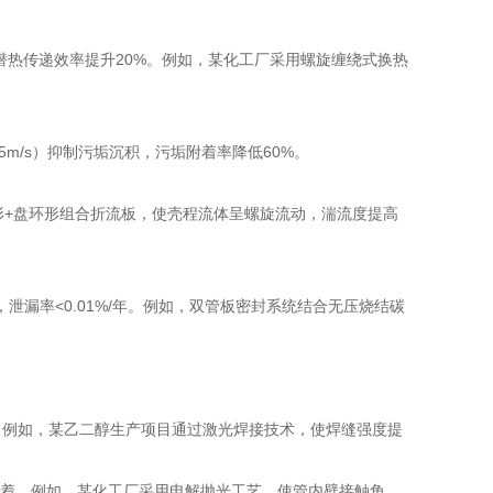
，潜热传递效率提升20%。例如，某化工厂采用螺旋缠绕式换热
.5m/s）抑制污垢沉积，污垢附着率降低60%。
形+盘环形组合折流板，使壳程流体呈螺旋流动，湍流度提高
漏率<0.01%/年。例如，双管板密封系统结合无压烧结碳
。
。例如，某乙二醇生产项目通过激光焊接技术，使焊缝强度提
污垢附着。例如，某化工厂采用电解抛光工艺，使管内壁接触角