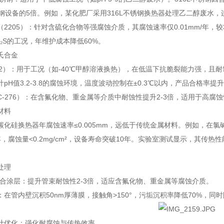
碳钢设备的5倍。例如，某化肥厂采用316L不锈钢换热器处理乙二醇废水，
2205）：针对含硫化合物等强腐蚀介质，其腐蚀速率仅0.01mm/年，较
H₂S的工况，年维护成本降低60%。
氏合金
A2）：用于工况（如-40℃甲醇溶液换热），在低温下抗脆裂能力强，且
pH值3.2-3.8的腐蚀环境，温度波动控制在±0.3℃以内，产品合格率提升至
C-276）：在含氟化物、重金属等介质中耐蚀性提升2-3倍，适用于高腐
材料
碳化硅换热器年腐蚀速率≤0.005mm，远低于传统金属材料。例如，在氯
，腐蚀量<0.2mg/cm²，设备寿命突破10年。实验室测试显示，其传热
。
处理
复合涂层：提升管束耐蚀性2-3倍，适应含氟化物、重金属等腐蚀介质。
在管内壁沉积50nm厚薄膜，接触角>150°，污垢沉积率降低70%，同时
计优化：强化耐腐蚀与传热效率