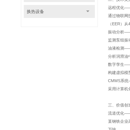
远程优化—
换热设备
通过物联网
（EER）从
振动分析—
监测泵组振
油液检测——
分析润滑油
数字孪生—
构建虚拟模
CMMS系统
采用计算机
三、价值创
流道优化—
某钢铁企业
万吨。