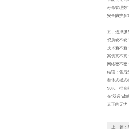
寿命管理
数
安全防护
多
五、选择服
资质硬不硬？
技术新不新
案例真不真
网络密不密
结语：售后
整体式板式
90%、把合
在"双碳"
真正的无忧
上一篇：