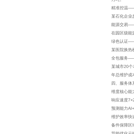
精准控温——
某石化企业反
能源交易—
在园区级能
绿色认证—
某医院换热
全包服务—
某城市20
年总维护成
四、服务体
维度
核心能
响应速度
7
预测能力
A
维护效率
快
备件保障
区
节能优化
云