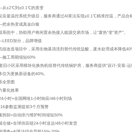
从±2℃到±0.1℃的质变
应釜温控系统升级后，服务商通过AI算法实现±0.1℃精准控温，产品合格率
—把余热变成真金白银
源系统中，协助用户将闲置余热接入能源交易市场，让"废热"变"资产"。
—LEED加分，品牌增值
机组改造项目中，采用生物基清洗剂替代传统盐酸，废水处理成本降低40%
—施工周期缩短60%
个老旧小区采用模块化换热机组替代传统锅炉房，服务商提供"设计-安装-运维
本仅为更换新设备的40%。
系全景图
力
量化效果
×24小时+全国网络
1小时响应/48小时到场
I+16参数监测
提前3个月预警
速拆卸+自动排污
维护时间缩短50%
域仓储+全球供应链
24小时送达/48小时发货
端调参+AI算法
综合节能15%-20%