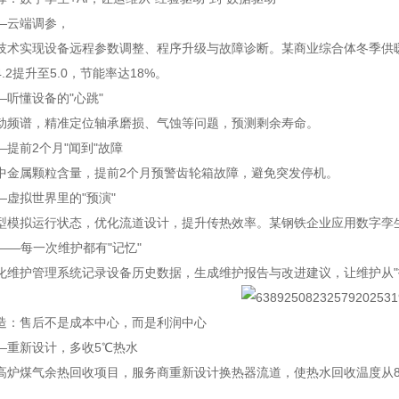
—云端调参，
技术实现设备远程参数调整、程序升级与故障诊断。某商业综合体冬季供
4.2提升至5.0，节能率达18%。
—听懂设备的"心跳"
动频谱，精准定位轴承磨损、气蚀等问题，预测剩余寿命。
提前2个月"闻到"故障
中金属颗粒含量，提前2个月预警齿轮箱故障，避免突发停机。
—虚拟世界里的"预演"
型模拟运行状态，优化流道设计，提升传热效率。某钢铁企业应用数字孪生
——每一次维护都有"记忆"
化维护管理系统记录设备历史数据，生成维护报告与改进建议，让维护从"拍
造：售后不是成本中心，而是利润中心
—重新设计，多收5℃热水
高炉煤气余热回收项目，服务商重新设计换热器流道，使热水回收温度从80℃