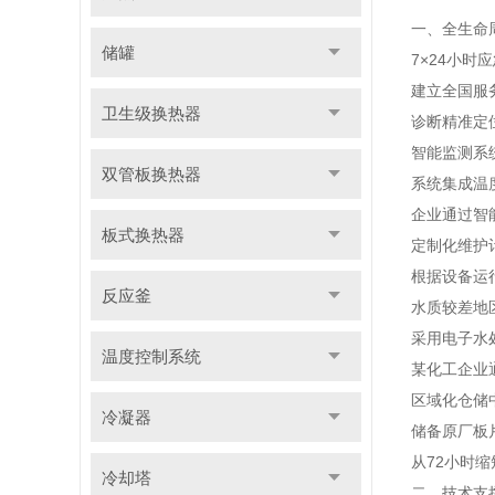
一、全生命周
储罐
7×24小时
建立全国服
卫生级换热器
诊断精准定
智能监测系
双管板换热器
系统集成温
企业通过智
板式换热器
定制化维护
根据设备运
反应釜
水质较差地
采用电子水
温度控制系统
某化工企业
区域化仓储
冷凝器
储备原厂板
从72小时缩
冷却塔
二、技术支撑