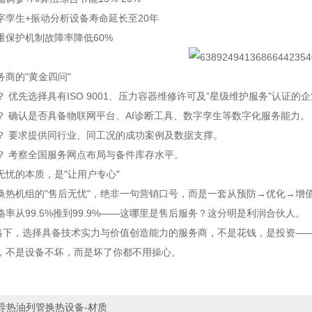
字孪生+振动分析
设备寿命延长至20年
重保护机制
故障率降低60%
务商的"黄金四问"
 优先选择具有ISO 9001、压力容器维修许可及"星级维护服务"认证的
？ 确认是否具备物联网平台、AI诊断工具、数字孪生等数字化服务能力。
？ 要求提供同行业、同工况的成功案例及数据支撑。
？ 考察全国服务网点布局与备件库存水平。
无忧的本质，是"让用户专心"
换热机组的"售后无忧"，绝非一句营销口号，而是一套从预防→优化→增
格率从99.5%推到99.9%——这哪里是售后服务？这分明是利润合伙人。
战略下，选择具备技术实力与价值创造能力的服务商，不是花钱，是投资—
，不是设备不坏，而是坏了你都不用操心。
导热油列管换热设备-材质