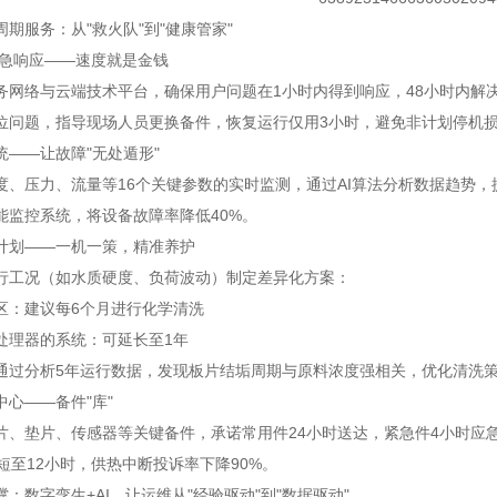
期服务：从"救火队"到"健康管家"
应急响应——速度就是金钱
务网络与云端技术平台，确保用户问题在1小时内得到响应，48小时内解
位问题，指导现场人员更换备件，恢复运行仅用3小时，避免非计划停机损
统——让故障"无处遁形"
度、压力、流量等16个关键参数的实时监测，通过AI算法分析数据趋势
能监控系统，将设备故障率降低40%。
计划——一机一策，精准养护
行工况（如水质硬度、负荷波动）制定差异化方案：
区：建议每6个月进行化学清洗
处理器的系统：可延长至1年
通过分析5年运行数据，发现板片结垢周期与原料浓度强相关，优化清洗策
中心——备件"库"
片、垫片、传感器等关键备件，承诺常用件24小时送达，紧急件4小时应
短至12小时，供热中断投诉率下降90%。
：数字孪生+AI，让运维从"经验驱动"到"数据驱动"