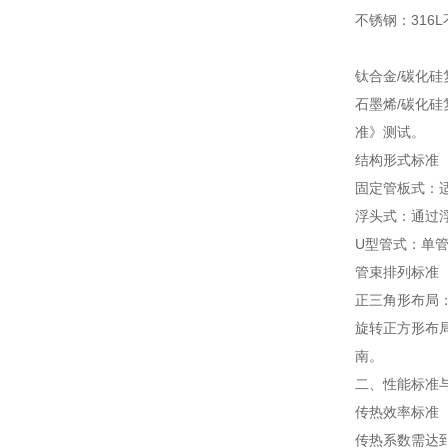
不锈钢：316
钛合金/碳化硅
石墨烯/碳化硅
准》测试。
结构形式标准
固定管板式：适
浮头式：通过浮
U型管式：单管
管束排列标准
正三角形布局：
旋转正方形布局
南。
二、性能标准
传热效率标准
传热系数需达到