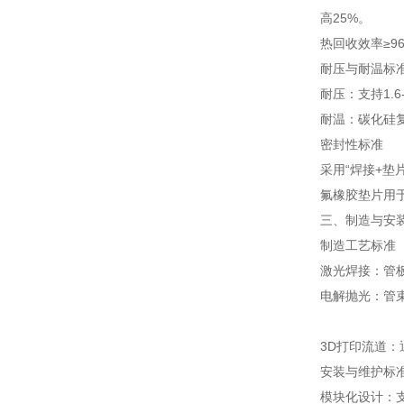
高25%。
热回收效率≥9
耐压与耐温标
耐压：支持1.
耐温：碳化硅复
密封性标准
采用“焊接+垫
氟橡胶垫片用于
三、制造与安
制造工艺标准
激光焊接：管板
电解抛光：管束
3D打印流道：通
安装与维护标
模块化设计：支