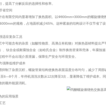
匀，提高了分解反应的选择性和收率。
凑节省空间
计在有限空间内显著增加了换热面积。以Φ800mm×3000mm的螺旋缠
mm×6000mm的规格，占地面积减少65%。这种紧凑的结构设计不仅节
性强适应复杂工况
艺中可能含有的杂质（如酸性物质、高沸点有机物）对换热器材料提出严
316L）、钛合金或耐腐蚀合金（如哈氏合金）制作换热管束和壳体，年腐蚀速
过程中不会出现介质泄漏，保障生产安全与环境安全。
能力强降低维护成本
用抑制了杂质沉积，螺旋管束结构使换热表面温度分布均匀，减少了局部
长至6—8个月，年停机清洗次数从12次降至3次，显著降低了维护成本
致的额外能源消耗。
热的应用场景
收工艺