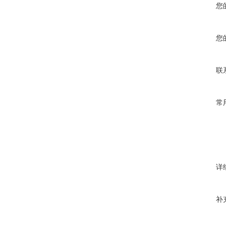
您
您
联
常
详
补