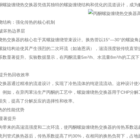
酮螺旋缠绕热交换器凭借其独特的螺旋缠绕结构和优化的流道设计，成为
绕结构：强化传热的核心机制
流破坏热边界层
绕热交换器的核心在于其螺旋缠绕管束设计。换热管以15°—30°的螺旋
螺旋结构迫使其产生强烈的二次环流（如迪恩涡），湍流强度较传统直管
数显著提升。实验数据显示，在丙酮流量5m³/h、水流量8m³/h的工况下，其
计提升热回收效率
交换器通过精准的流道设计，实现了冷热流体的纯逆流流动。这种设计使冷
%。例如，在异丙苯法生产丙酮的工艺中，螺旋缠绕热交换器用于CHP分
损失，提高了分解反应的选择性和收率。
热的性能优势
率显著提升
构带来的高湍流强度和二次环流，使丙酮螺旋缠绕热交换器的传热系数远
统列管式换热器后，传热系数提高了约30%，在相同的换热负荷下，占地面