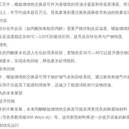
工艺中，螺旋缠绕热交换器可作为蒸馏塔的塔顶冷凝器和塔底再沸器。塔
%以上，年节约成本超百万元。塔底废液则通过换热器吸收导热油的热量实
应控温
部分化学反应（如丙酮加氢制异丙醇）需要严格控制反应温度。螺旋缠绕
反应温度稳定在80℃—120℃的最佳区间，提升反应转化率与产物纯度。
理预热
生的丙酮废水在进入生化处理系统前，需预热至35℃—40℃以提升微生
酮废水，实现余热回收，降低废水处理能耗。
业余热回收
中，螺旋缠绕热交换器可用于锅炉烟气余热回收系统。通过换热将烟气中
应用不仅提高了能源利用效率，还减少了能源消耗和污染物排放。
热的未来展望
级提升性能
学的不断发展，未来丙酮螺旋缠绕热交换器可能采用更优良的耐腐蚀材料，如
（导热系数突破300 W/(m·K)）等。这些新型材料将进一步提升设备
控制优化运行