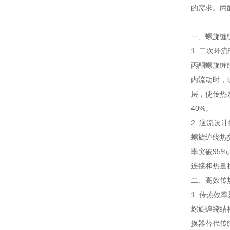
的需求。丙
一、螺旋缠
1. 二次环
丙酮螺旋缠
内流动时，
层，使传热系
40%。
2. 逆流设
螺旋缠绕热
率突破95
连接和热量
二、高效传
1. 传热效
螺旋缠绕结
换器替代传