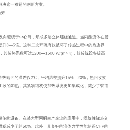
解决这一难题的创新方案。
角反向缠绕于中心筒，形成多层立体螺旋通道。当丙酮流体在管
提升3—5倍。这种二次环流有效破坏了传热过程中的热边界
传热系数可达1200—1500 W/(m²·K)，较传统设备提高
热端面的温差仅2℃，平均温差提升15%—20%，热回收效
解工段的加热，其紧凑结构使加热系统更加集成化，减少了管道
超传统设备。在某大型丙酮生产企业的应用中，螺旋缠绕热交
积减少了约50%。此外，其良好的流体力学性能使得CHP的