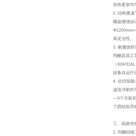
加热更加均
2. 结构紧
螺旋缠绕设
Φ1200
局灵活性。
3. 耐腐蚀
丙酮及其工
（304/
设备在运行
4. 抗结垢
湍流冲刷作
—3个月延
了因结垢导
三、高效传
1. 丙酮回