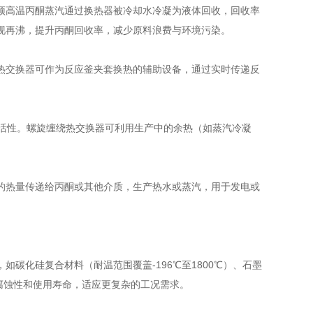
顶高温丙酮蒸汽通过换热器被冷却水冷凝为液体回收，回收率
现再沸，提升丙酮回收率，减少原料浪费与环境污染。
热交换器可作为反应釜夹套换热的辅助设备，通过实时传递反
物活性。螺旋缠绕热交换器可利用生产中的余热（如蒸汽冷凝
的热量传递给丙酮或其他介质，生产热水或蒸汽，用于发电或
碳化硅复合材料（耐温范围覆盖-196℃至1800℃）、石墨
的耐腐蚀性和使用寿命，适应更复杂的工况需求。