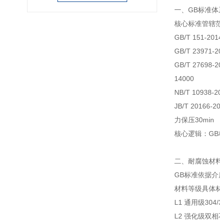
一、GB标准
核心标准
管辖
GB/T 151-
GB/T 2397
GB/T 276
14000
NB/T 1093
JB/T 2016
力保压30min
核心逻辑：G
二、耐腐蚀材料
GB标准依据
材料等级
具体
L1 通用级
304
L2 强化级
双相