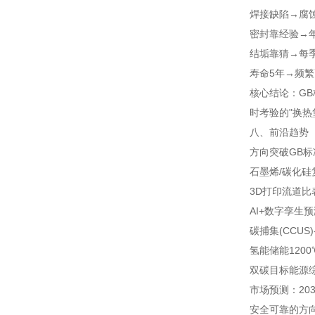
焊接缺陷→腐
密封靠经验→年
结垢靠猜→每
寿命5年→频
核心结论：G
时考验的"换热
八、前沿趋势（2
方向
突破
GB
石墨烯/碳化硅
3D打印流道
比表
AI+数字孪生
预
碳捕集(CCUS)
氢能储能
120
双碳目标
能源综
市场预测：20
安全可靠的方