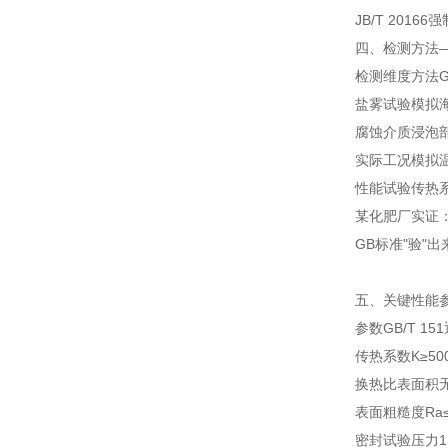
JB/T 20
四、检测方法—
检测维度
方法
盐雾试验
模拟
腐蚀介质浸泡
实际工况模拟
性能试验
传热
某化肥厂实证：
GB标准"验"
五、关键性能参
参数
GB/T 1
传热系数K
≥50
换热比表面积
表面粗糙度Ra
密封试验压力