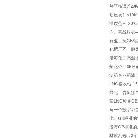
热平衡误差ΔΦ
耐压设计
≤10
温度范围
-20℃
六、实战数据
行业
工况
GB
化肥厂
乙二醇废
沿海化工
高温
炼化企业
65%
制药企业
药液
LNG接收站
-1
煤化工
含硫煤
某LNG项目GB
每一个数字都是
七、GB标准的
没有GB标准的
材质乱选→3