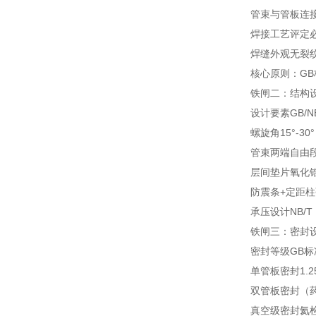
管束与管板连
焊接工艺评定
焊缝外观
无裂
核心原则：G
铁闸二：结构
设计要素
GB/
螺旋角
15°-3
管束两端自由
层间垫片
氧化锆
防震条+定距柱
承压设计
NB/
铁闸三：密封
密封等级
GB
单管板密封
1.
双管板密封（
真空级密封
氦检