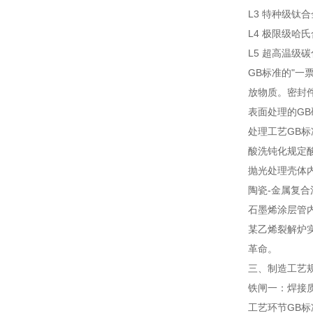
L3 特种级
钛合
L4 极限级
哈氏
L5 超高温级
碳
GB标准的"一
放物质。密封
表面处理的GB
处理工艺
GB
酸洗钝化
规定
抛光处理
壳体内
陶瓷-金属复合
石墨烯涂层
管内
某乙烯裂解炉实
革命。
三、制造工艺规
铁闸一：焊接
工艺环节
GB