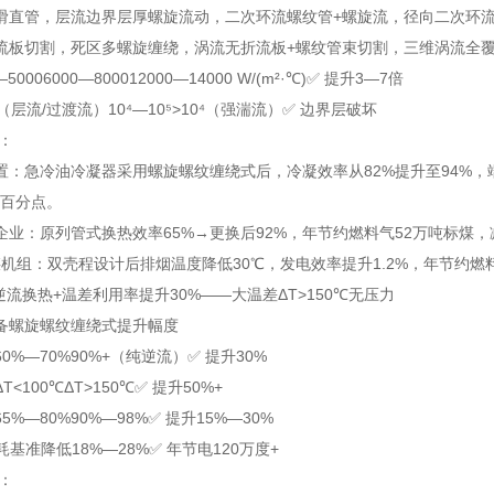
滑直管，层流边界层厚
螺旋流动，二次环流
螺纹管+螺旋流，径向二次环
流板切割，死区多
螺旋缠绕，涡流
无折流板+螺纹管束切割，三维涡流全
—5000
6000—8000
12000—14000 W/(m²·℃)
✅ 提升3—7倍
⁴（层流/过渡流）
10⁴—10⁵
>10⁴（强湍流）
✅ 边界层破坏
例：
置：急冷油冷凝器采用螺旋螺纹缠绕式后，冷凝效率从82%提升至94%，
个百分点。
业：原列管式换热效率65%→更换后92%，年节约燃料气52万吨标煤，减
煤机组：双壳程设计后排烟温度降低30℃，发电效率提升1.2%，年节约燃
：逆流换热+温差利用率提升30%——大温差ΔT>150℃无压力
备
螺旋螺纹缠绕式
提升幅度
60%—70%
90%+（纯逆流）
✅ 提升30%
ΔT<100℃
ΔT>150℃
✅ 提升50%+
65%—80%
90%—98%
✅ 提升15%—30%
耗
基准
降低18%—28%
✅ 年节电120万度+
据：