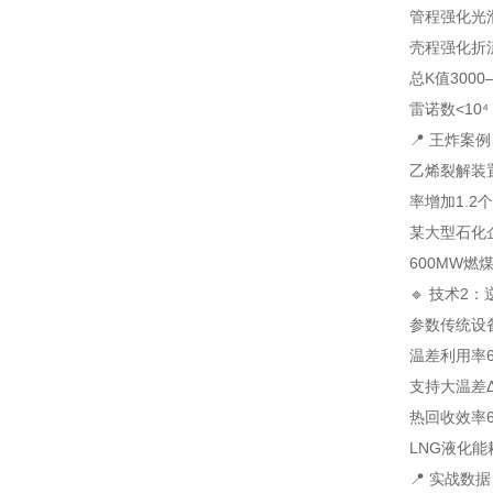
管程强化
光
壳程强化
折
总K值
3000
雷诺数
<10
📍 王炸案
乙烯裂解装
率增加1.2
某大型石化企
600MW燃
🔹 技术2
参数
传统设
温差利用率
支持大温差
热回收效率
LNG液化能
📍 实战数