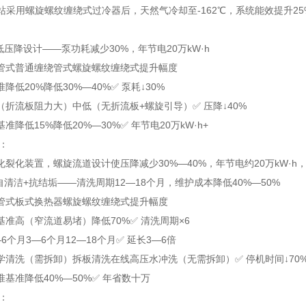
站采用螺旋螺纹缠绕式过冷器后，天然气冷却至-162℃，系统能效提升25
：低压降设计——泵功耗减少30%，年节电20万kW·h
管式
普通缠绕管式
螺旋螺纹缠绕式
提升幅度
准
降低20%
降低30%—40%
✅ 泵耗↓30%
（折流板阻力大）
中
低（无折流板+螺旋引导）
✅ 压降↓40%
基准
降低15%
降低20%—30%
✅ 年节电20万kW·h+
例：
裂化装置，螺旋流道设计使压降减少30%—40%，年节电约20万kW·h
：自清洁+抗结垢——清洗周期12—18个月，维护成本降低40%—50%
管式
板式换热器
螺旋螺纹缠绕式
提升幅度
基准
高（窄流道易堵）
降低70%
✅ 清洗周期×6
—6个月
3—6个月
12—18个月
✅ 延长3—6倍
学清洗（需拆卸）
拆板清洗
在线高压水冲洗（无需拆卸）
✅ 停机时间↓70
准
基准
降低40%—50%
✅ 年省数十万
据：