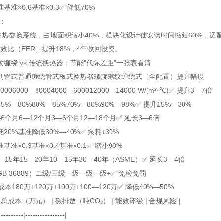
准
基准×0.6
基准×0.3
✅ 降低70%
例：
船舶热交换系统，占地面积缩小40%，模块化设计使安装时间缩短60%，
效比（EER）提升18%，4年收回投资。
缠绕 vs 传统换热器：节能"代际差距"一张表看清
列管式
普通缠绕管式
板式换热器
螺旋螺纹缠绕式（全配置）
提升幅度
000
6000—8000
4000—6000
12000—14000 W/(m²·℃)
✅ 提升3—7倍
65%—80%
80%—85%
70%—80%
90%—98%
✅ 提升15%—30%
—6个月
6—12个月
3—6个月
12—18个月
✅ 延长3—6倍
低20%
基准
降低30%—40%
✅ 泵耗↓30%
准
基准×0.3
基准×0.4
基准×0.1
✅ 缩小90%
—15年
15—20年
10—15年
30—40年（ASME）
✅ 延长3—4倍
 36889）
二级/三级
一级
一级
一级+
✅ 免检免罚
成本
180万+
120万+
100万+
100—120万
✅ 降低40%—50%
10年总成本（万元） | 碳排放（吨CO₂） | 能效评级 | 合规风险 |
----------|----------------|