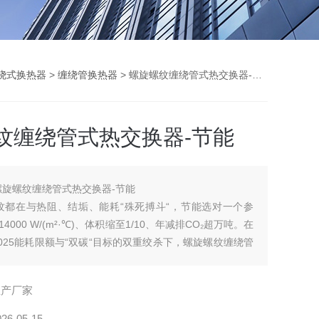
绕式换热器
>
缠绕管换热器
> 螺旋螺纹缠绕管式热交换器-节能
纹缠绕管式热交换器-节能
螺旋螺纹缠绕管式热交换器-节能
纹都在与热阻、结垢、能耗“殊死搏斗“，节能选对一个参
4000 W/(m²·℃)、体积缩至1/10、年减排CO₂超万吨。在
9-2025能耗限额与“双碳“目标的双重绞杀下，螺旋螺纹缠绕管
的“节能基因“，已不是锦上添花——而是生死线。谁的螺纹
精、自清洁更强，谁就先拿到了下一个十年的“入场券“。
生产厂家
026-05-15