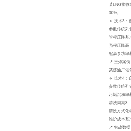
某LNG接收
30%。
🔹 技术3
参数
传统列
管程压降
基
壳程压降
高
配套泵功率
📍 王炸案
某炼油厂催化
🔹 技术4
参数
传统列
污垢沉积率
清洗周期
3
清洗方式
化
维护成本
基
📍 实战数