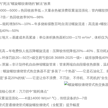
"死法"
螺旋螺纹缠绕的"解法"
效果
000—5000→热回收效率低→大量余热被浪费
双重湍流强化：管内螺纹扰动+
7倍
✅ 热回收效率90%—98%
m→能耗增加5%—10%→年多烧标煤数百吨
自清洁螺旋流道：高流速+螺纹
40%—50%
占地大→基建成本高
紧凑：单位体积换热面积100—170 m²/m³，体积仅
耗高→年电费惊人
低压降螺旋流道：压降较传统降低20%—40%，泵功耗减
环保罚款20—50万+碳交易亏损
GB 36889-2025一级+：碳排放降低4
→泄漏→非计划停机
自由伸缩螺旋管束：管束两端自由段吸收热膨胀，温差1
结论：螺旋螺纹缠绕管式热交换器不是"多装了一个热器"——它是石油化工、
不是"多花20%的钱"——它是让你不浪费、不罚款、不停机、不死机的"全生
能核心技术：刀刀切中"能耗痛点"
双重湍流强化——K值14000 W/(m²·℃)，传统设备的3—7倍
管式
普通缠绕管式
螺旋螺纹缠绕式（全配置）
提升幅度