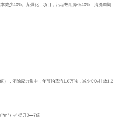
本减少40%。某煤化工项目，污垢热阻降低40%，清洗周期
），消除应力集中，年节约蒸汽1.8万吨，减少CO₂排放1.2
²/m³）
✅ 提升3—7倍