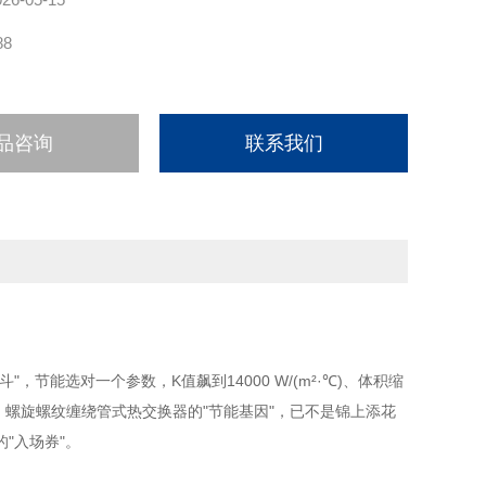
88
品咨询
联系我们
能选对一个参数，K值飙到14000 W/(m²·℃)、体积缩
绞杀下，螺旋螺纹缠绕管式热交换器的"节能基因"，已不是锦上添花
"入场券"。