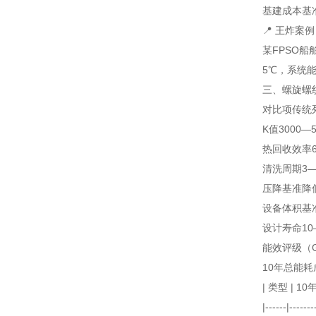
基建成本
基
📍 王炸案
某FPSO
5℃，系统能
三、螺旋螺纹
对比项
传统
K值
3000—5
热回收效率
清洗周期
3
压降
基准
降
设备体积
基
设计寿命
10
能效评级（GB
10年总能耗
| 类型 | 
|------|-------