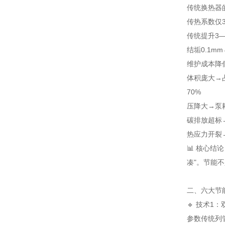
传统换热器的
传热系数仅3
传统提升3—
结垢0.1m
维护成本降低
体积庞大→
70%
压降大→泵
碳排放超标→
热应力开裂
📊 核心
凑"。节能
二、六大节
🔹 技术1：
参数
传统列