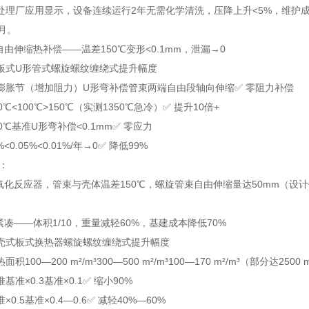
处理厂应用显示，设备连续运行2年无需化学清洗，压降上升<5%，维护成
月。
：自由伸缩热补偿——温差150℃变形<0.1mm，泄漏→0
板式
U形管式
螺旋螺纹缠绕式
提升幅度
膨胀节（增加阻力）
U形弯补偿
管束两端自由段轴向伸缩
✅ 零阻力补偿
0℃
<100℃
>150℃（实测1350℃急冷）
✅ 提升10倍+
0℃
基准
U形弯补偿
<0.1mm
✅ 零应力
%
<0.05%
<0.01%/年→0
✅ 降低99%
例：
氧化反应器，管束与壳体温差150℃，螺旋管束自由伸缩量达50mm（设计值
：紧凑——体积1/10，重量减轻60%，基建成本降低70%
壳式
板式换热器
螺旋螺纹缠绕式
提升幅度
热面积
100—200 m²/m³
300—500 m²/m³
100—170 m²/m³（部分达2500 m
准
基准×0.3
基准×0.1
✅ 缩小90%
×0.5
基准×0.4—0.6
✅ 减轻40%—60%