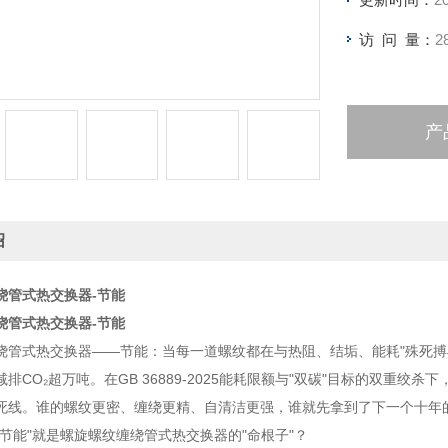
访 问 量：
2
产
绍
绕管式热交换器-节能
绕管式热交换器-节能
管式热交换器——节能：当每一道螺纹都在与热阻、结垢、能耗"殊死搏斗"，节
年减排CO₂超万吨。在GB 36889-2025能耗限额与"双碳"目标的双重
死线。谁的螺纹更密、缠绕更精、自清洁更强，谁就先拿到了下一个十年的
"节能"就是螺旋螺纹缠绕管式热交换器的"命根子"？