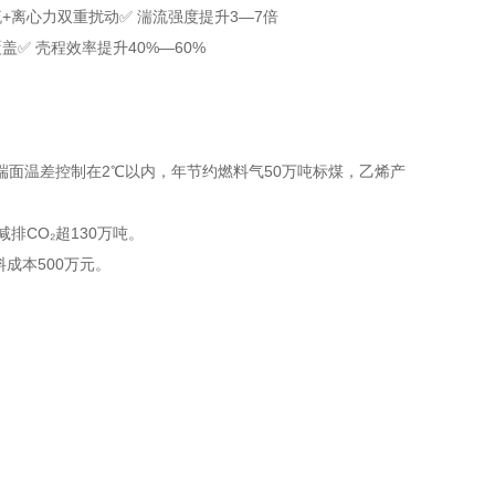
流+离心力双重扰动
✅ 湍流强度提升3—7倍
覆盖
✅ 壳程效率提升40%—60%
端面温差控制在2℃以内，年节约燃料气50万吨标煤，乙烯产
排CO₂超130万吨。
料成本500万元。