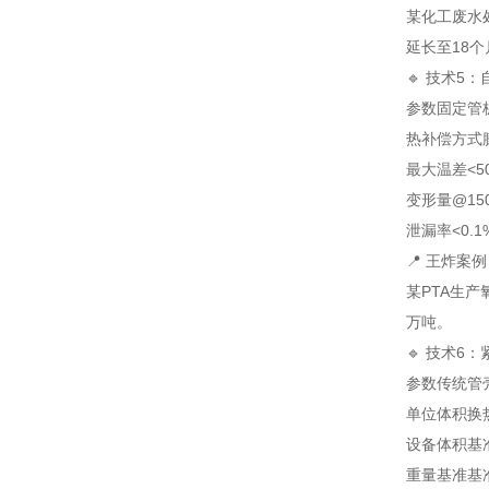
某化工废水
延长至18个
🔹 技术5
参数
固定管
热补偿方式
最大温差
<5
变形量@15
泄漏率
<0.1
📍 王炸案
某PTA生产
万吨。
🔹 技术6
参数
传统管
单位体积换
设备体积
基
重量
基准
基准