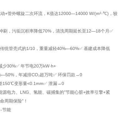
管外螺旋二次环流，K值达12000—14000 W/(m²·℃)，较
冲刷，污垢沉积率降低70%，清洗周期延长至12—18个月
✅
为传统管壳式的1/10，重量减轻40%—60%
✅ 基建成本降低
少30%
✅ 年节电20万kW·h+
0%—50%，年减排CO₂超万吨
✅ 环保罚款→0
50℃变形量<0.1mm
✅ 泄漏→0
能源电力、LNG、氢能、碳捕集的"节能心脏+效率引擎+紧
命周期保险"！