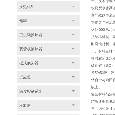
一、技术原理
换热机组
农药废水含高
塞导致效率衰
储罐
热传导与对流
达14000 W/
卫生级换热器
抗结垢机制：螺
耐腐蚀材料：
双管板换热器
二、材料选择
针对农药废水
板式换热器
碳化硅（SiC
及5%硫酸，设
反应釜
钛合金与哈氏
以上。
温度控制系统
复合材料与涂层
结垢速率降低8
冷凝器
三、结构设计