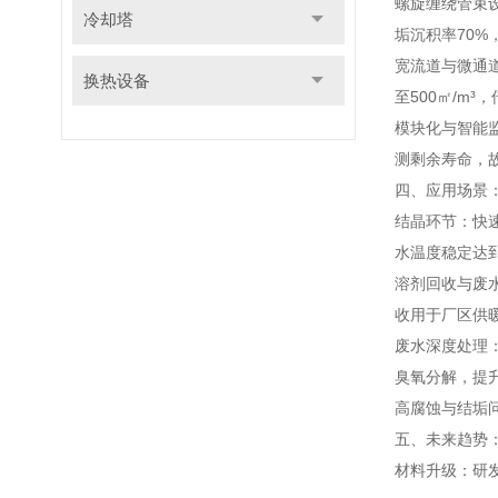
螺旋缠绕管束设
冷却塔
垢沉积率70
宽流道与微通道
换热设备
至500㎡/m³
模块化与智能
测剩余寿命，故
四、应用场景
结晶环节：快
水温度稳定达到
溶剂回收与废
收用于厂区供暖
废水深度处理
臭氧分解，提
高腐蚀与结垢
五、未来趋势
材料升级：研