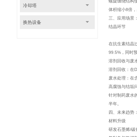
螺旋缠绕结构使
冷却塔
体积缩小8倍，
三、应用场景
换热设备
结晶环节
在抗生素结晶
99.5%，同
溶剂回收与废
溶剂回收：在D
废水处理：在含
高腐蚀与结垢
针对制药废水
半年。
四、未来趋势
材料升级
研发石墨烯/碳