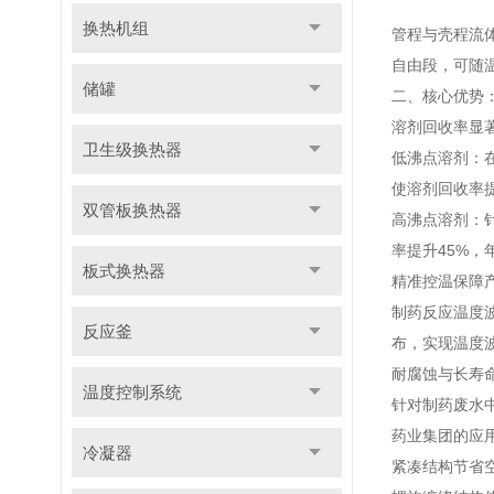
换热机组
管程与壳程流体
自由段，可随温
储罐
二、核心优势
溶剂回收率显
卫生级换热器
低沸点溶剂：
使溶剂回收率提
双管板换热器
高沸点溶剂：
率提升45%，
板式换热器
精准控温保障
制药反应温度
反应釜
布，实现温度波
耐腐蚀与长寿
温度控制系统
针对制药废水中
药业集团的应用
冷凝器
紧凑结构节省