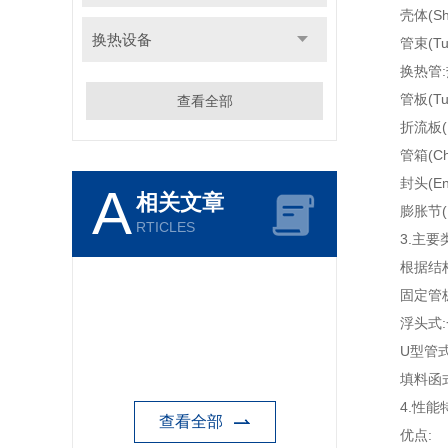
壳体(Sh
换热设备
管束(Tu
换热管:热
管板(Tub
查看全部
折流板(B
管箱(Cha
封头(End
A
相关文章
膨胀节(Ex
RTICLES
3.主要
根据结构
固定管板式
浮头式:一
U型管式:
填料函式:
4.性能
查看全部
优点: