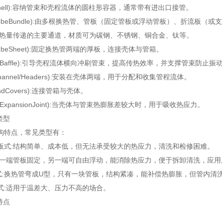
ell):容纳管束和壳程流体的圆柱形容器，通常带有进出口接管。
beBundle):由多根换热管、管板（固定管板或浮动管板）、折流板（或
量传递的主要通道，材质可为碳钢、不锈钢、铜合金、钛等。
eSheet):固定换热管两端的厚板，连接壳体与管箱。
affle):引导壳程流体横向冲刷管束，提高传热效率，并支撑管束防止振
nnel/Headers):安装在壳体两端，用于分配和收集管程流体。
Covers):连接管箱与壳体。
pansionJoint):当壳体与管束热膨胀差较大时，用于吸收热应力。
类型
特点，常见类型有：
:结构简单、成本低，但无法承受较大的热应力，清洗和检修困难。
端管板固定，另一端可自由浮动，能消除热应力，便于拆卸清洗，应用
换热管弯成U型，只有一块管板，结构紧凑，能补偿热膨胀，但管内清
适用于温差大、压力不高的场合。
特点