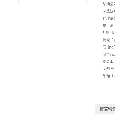
结构坚固，
制造技术
处理量大
易于清洗
5.应用
管壳式换热
石油化工:
电力行业:
冶金工业:
制药与食品
船舶:主
留言询