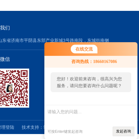
我们
山东省济南市平阴县东部产业新城3号路南段，东城街南侧
在线交流
微信
咨询热线：18660167086
您好！欢迎前来咨询，很高兴为您
服务，请问您要咨询什么问题呢？
管理登陆
技术支持：
制药网
sitemap.xml
发起咨询
可按Enter键发起咨询