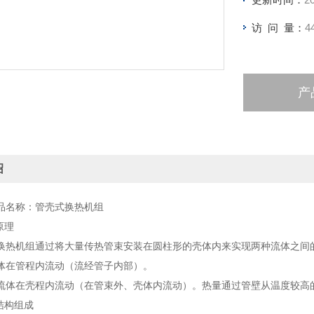
访 问 量：
4
产
绍
名称：管壳式换热机组
原理
机组通过将大量传热管束安装在圆柱形的壳体内来实现两种流体之间
在管程内流动（流经管子内部）。
在壳程内流动（在管束外、壳体内流动）。热量通过管壁从温度较高
结构组成