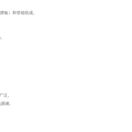
支撑板）和管箱组成。
动。
广泛。
洗困难。