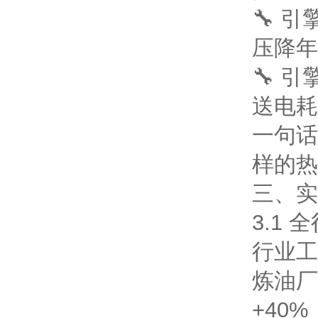
🔧 
压降年
🔧 
送电耗-
一句话
样的热
三、实
3.1
行业
工
炼油厂
+40