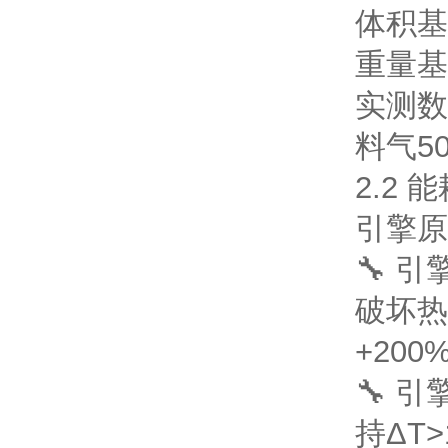
体积
基
重量
基
实测数
料气5
2.2
引擎
原
🔧 
破坏热
+200%
🔧 
持ΔT>