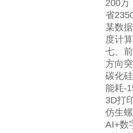
200万 
省23
某数据
度计算
七、前
方向
突
碳化硅
能耗-1
3D打
仿生螺
AI+