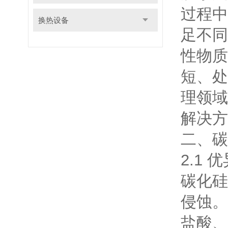
过程中
换热设备
足不同
性物质
短、处
理领域
解决方
二、碳
2.1
碳化硅
侵蚀。
盐酸、