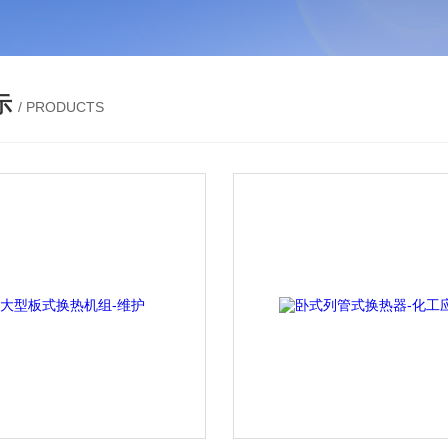
示
/ PRODUCTS